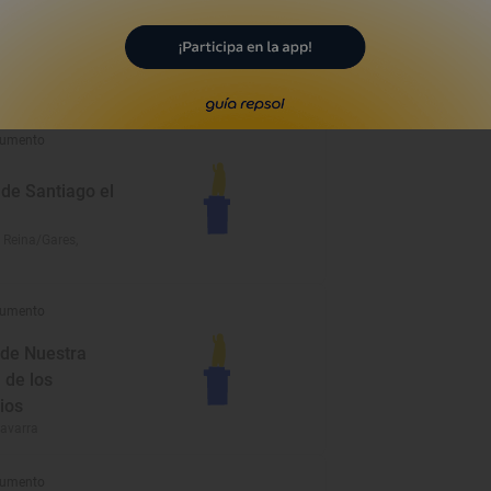
a de San Pedro
 Reina/Gares,
umento
 de Santiago el
 Reina/Gares,
umento
 de Nuestra
 de los
ios
avarra
umento