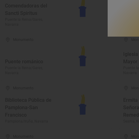
Comendadoras del
Sancti Spiritus
Iglesi
Puente la Reina/Gares,
Puente la
Navarra
Navarra
Monumento
Mon
Iglesia
Puente románico
Mayor
Puente la Reina/Gares,
Puente la
Navarra
Navarra
Monumento
Mon
Biblioteca Pública de
Ermita
Pamplona-San
Señora
Francisco
Remed
Pamplona/Iruña, Navarra
Sesma, N
Monumento
Mon