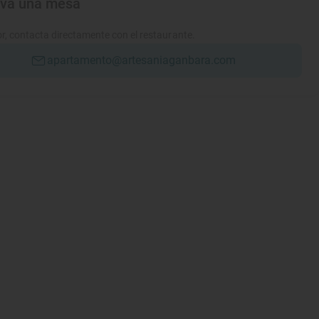
rva una mesa
r, contacta directamente con el restaurante.
apartamento@artesaniaganbara.com