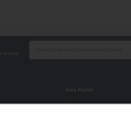
la buena
Guía Repsol
Comer
Viajar
Dormir