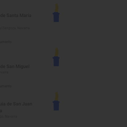
a de Santa María
/Zangoza, Navarra
umento
a de San Miguel
avarra
umento
uia de San Juan
ta
go, Navarra