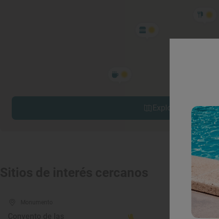
Explorar sitios cerc
Sitios de interés cercanos
Monumento
Mon
Convento de las