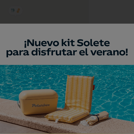
a
umento