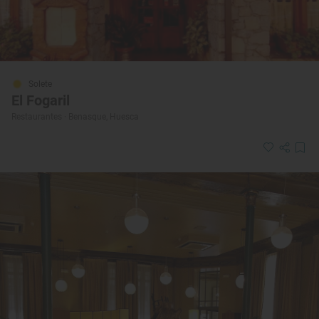
Solete
El Fogaril
Restaurantes · Benasque, Huesca