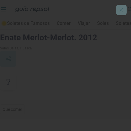
Soletes de Famosos
Comer
Viajar
Soles
Solete
Contenido de archivo
Enate Merlot-Merlot. 2012
Salas Bajas
, Huesca
Qué comer