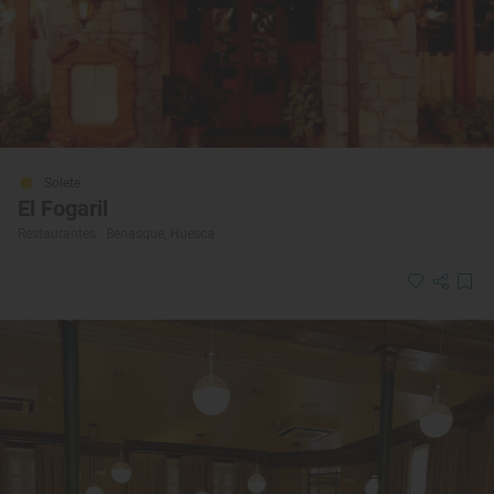
Solete
El Fogaril
Restaurantes · Benasque, Huesca