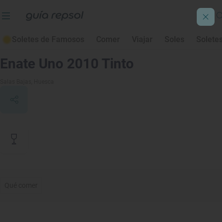
Soletes de Famosos
Comer
Viajar
Soles
Solete
Contenido de archivo
Enate Uno 2010 Tinto
Salas Bajas
, Huesca
Qué comer