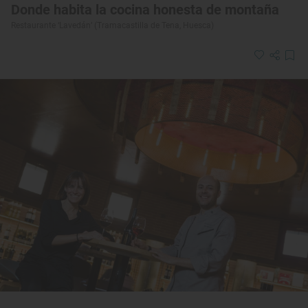
Donde habita la cocina honesta de montaña
Restaurante ‘Lavedán’ (Tramacastilla de Tena, Huesca)