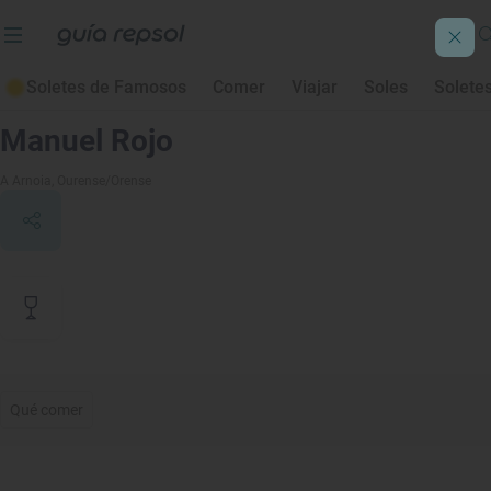
Soletes de Famosos
Comer
Viajar
Soles
Solete
Contenido de archivo
Manuel Rojo
A Arnoia
, Ourense/Orense
Qué comer