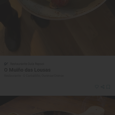
Restaurante Guía Repsol
O Muiño das Lousas
Restaurante · O Carballiño, Ourense/Orense