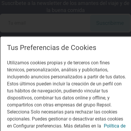
Suscríbete a la newsletter de los amantes del viaje y de
la buena comida
Suscribirme
Tus Preferencias de Cookies
Descárgate la App
Utilizamos cookies propias y de terceros con fines
técnicos, personalización, análisis y publicitarios,
incluyendo anuncios personalizados a partir de tus datos.
App Store
Google Play
Estos últimos pueden incluir la creación de un perfil con
tus hábitos de navegación, pudiendo vincular tus
Guía Repsol
Enlaces
dispositivos, combinar tus datos online y offline, y
compartirlos con otras empresas del grupo Repsol.
Comer
Contacto
Selecciona Solo necesarias para rechazar las cookies
Viajar
Sala de prensa
opcionales. Puedes gestionar o desactivar estas cookies
en Configurar preferencias. Más detalles en la
Política de
Dormir
Canal de ética