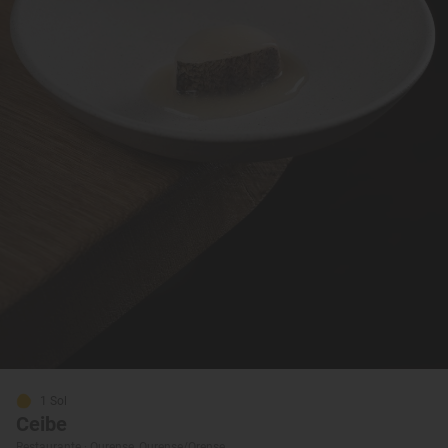
1 Sol
Ceibe
Restaurante · Ourense, Ourense/Orense