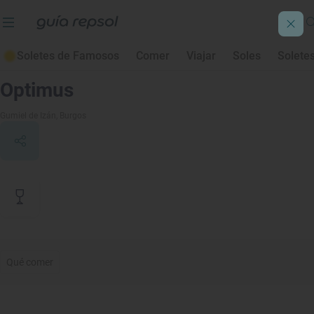
Soletes de Famosos
Comer
Viajar
Soles
Solete
Contenido de archivo
Optimus
Gumiel de Izán
, Burgos
Qué comer