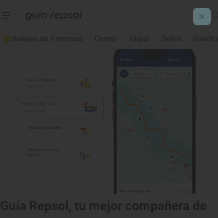
Rutas literarias
En bici
Senderismo
Rutas
Soletes de Famosos
Comer
Viajar
Soles
Solete
Guía Repsol, tu mejor compañera de