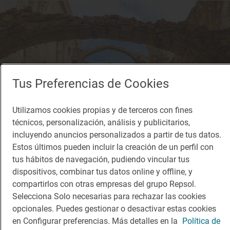
Tus Preferencias de Cookies
Utilizamos cookies propias y de terceros con fines
técnicos, personalización, análisis y publicitarios,
incluyendo anuncios personalizados a partir de tus datos.
Estos últimos pueden incluir la creación de un perfil con
tus hábitos de navegación, pudiendo vincular tus
dispositivos, combinar tus datos online y offline, y
Reportaje de viaje
compartirlos con otras empresas del grupo Repsol.
Las Raíces más profundas de Madrid, a orillas
Selecciona Solo necesarias para rechazar las cookies
del Alberche
opcionales. Puedes gestionar o desactivar estas cookies
Visita al Monasterio de Pelayos de la Presa y paseo en bici por la Vía del
en Configurar preferencias. Más detalles en la
Política de
Alberche (Sierra Oeste de Madrid)