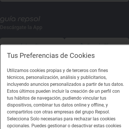
Descárgate la App
App Store
Google Play
Tus Preferencias de Cookies
Guía Repsol
Enlaces
Utilizamos cookies propias y de terceros con fines
Comer
Contacto
técnicos, personalización, análisis y publicitarios,
incluyendo anuncios personalizados a partir de tus datos.
Viajar
Sala de prensa
Estos últimos pueden incluir la creación de un perfil con
Dormir
Canal de ética
tus hábitos de navegación, pudiendo vincular tus
dispositivos, combinar tus datos online y offline, y
compartirlos con otras empresas del grupo Repsol.
Selecciona Solo necesarias para rechazar las cookies
opcionales. Puedes gestionar o desactivar estas cookies