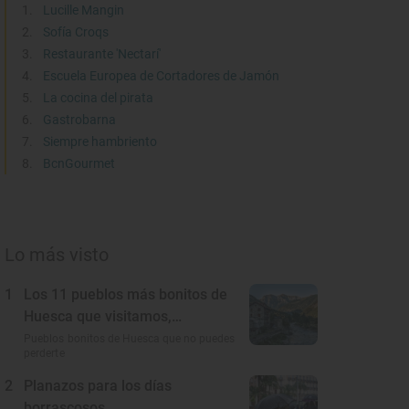
Lucille Mangin
Sofía Croqs
Restaurante 'Nectarí'
Escuela Europea de Cortadores de Jamón
La cocina del pirata
Gastrobarna
Siempre hambriento
BcnGourmet
Lo más visto
1
Los 11 pueblos más bonitos de
Huesca que visitamos,
conocemos y amamos
Pueblos bonitos de Huesca que no puedes
perderte
2
Planazos para los días
borrascosos