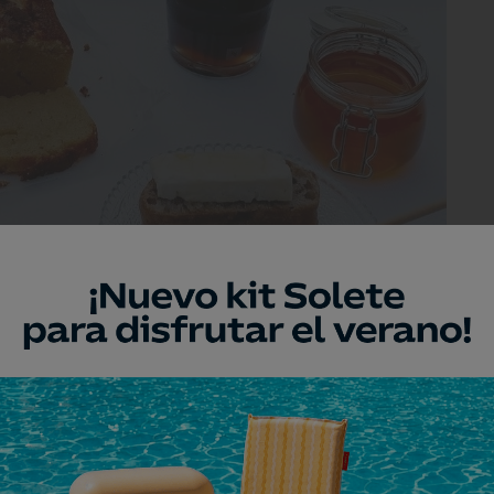
files más inspirados. Foto: @gastrobarna.
stán buscando cada vez más el
a comunidad. Buscan compartir ideas,
on personas afines y crear proyectos en
ido de TikTok se basa en las tendencias
amente a los vídeos que suben otras