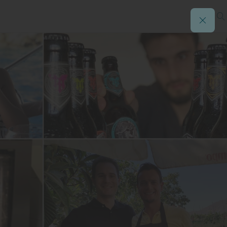
rata
ento