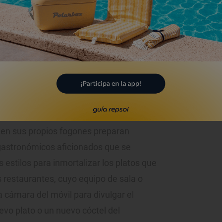
as corrientes que más fluyen últimamente
ce segundos
iajes
en sus propios fogones preparan
s gastronómicos aficionados que se
 estilos para inmortalizar los platos que
 restaurantes, cuyo equipo de sala o
 cámara del móvil para divulgar el
evo plato o un nuevo cóctel del