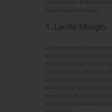
establecimiento. El abanico es am
separar el grano de la paja.
1. Lucille Mangin
Lucille Mangin gestiona esta cue
productos, experiencias y otras c
francesa afincada en Madrid mue
('Marmitón Bistró', '80 Grados', '
tiendas interesantes de productos
canal de TikTok se complementa c
pueden verse las fotos de los plat
vídeos y las imágenes están muy 
banda sonora.