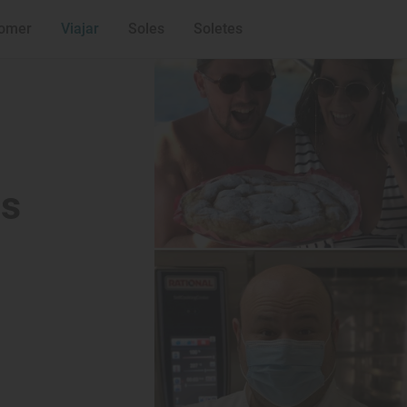
La cocina del pi
Gastrobarna
omer
Viajar
Soles
Soletes
Siempre hambri
BcnGourmet
os