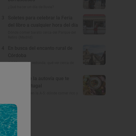
¿Qué hacer un día de lluvia?
3
Soletes para celebrar la Feria
del libro a cualquier hora del día
Dónde comer barato cerca del Parque del
Retiro (Madrid)
4
En busca del encanto rural de
Córdoba
A 100 km a la redonda: qué ver cerca de
Córdoba
5
El gusto de la autovía que te
lleva a Portugal
Restaurantes en la A-5: dónde comer rico y
barato