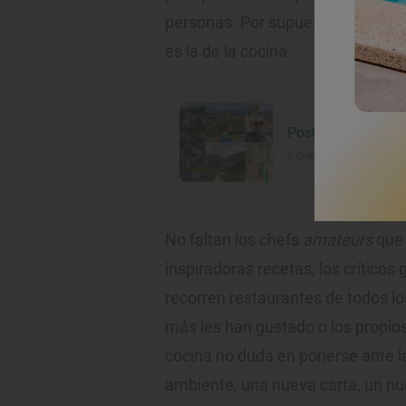
personas. Por supuesto, una de l
es la de la cocina.
Postales de quin
6 cuentas de TikTok de v
No faltan los chefs
amateurs
que 
inspiradoras recetas, los crítico
recorren restaurantes de todos los
más les han gustado o los propios
cocina no duda en ponerse ante la
ambiente, una nueva carta, un nu