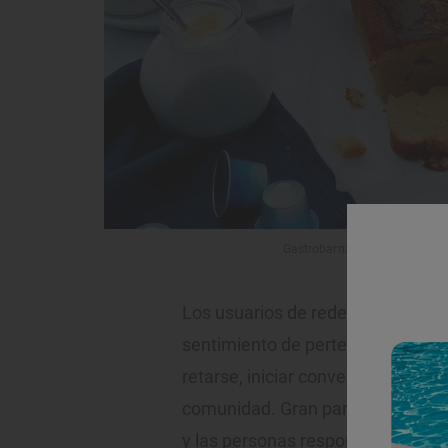
Gastrobarna es uno de los per
Los usuarios de redes sociales e
sentimiento de pertenencia a un
retarse, iniciar conversaciones c
comunidad. Gran parte del conten
y las personas responden creativ