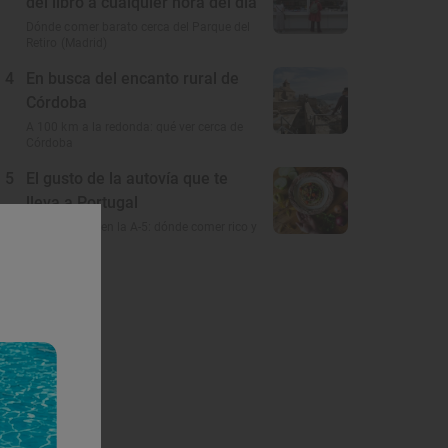
del libro a cualquier hora del día
Dónde comer barato cerca del Parque del
Retiro (Madrid)
4
En busca del encanto rural de
Córdoba
A 100 km a la redonda: qué ver cerca de
Córdoba
5
El gusto de la autovía que te
lleva a Portugal
Restaurantes en la A-5: dónde comer rico y
barato