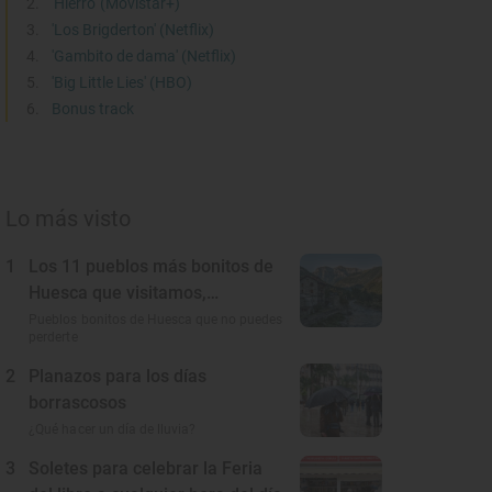
'Hierro' (Movistar+)
'Los Brigderton' (Netflix)
'Gambito de dama' (Netflix)
'Big Little Lies' (HBO)
Bonus track
Lo más visto
1
Los 11 pueblos más bonitos de
Huesca que visitamos,
conocemos y amamos
Pueblos bonitos de Huesca que no puedes
perderte
2
Planazos para los días
borrascosos
¿Qué hacer un día de lluvia?
3
Soletes para celebrar la Feria