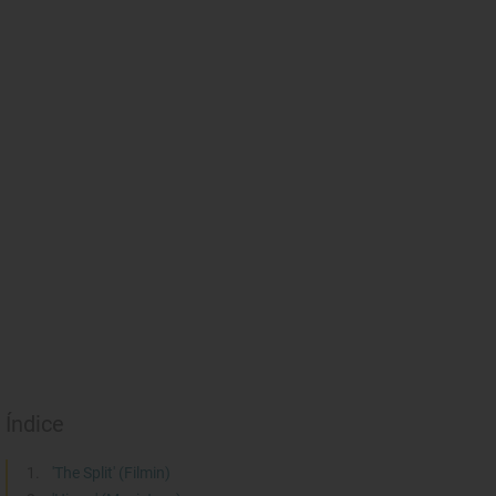
Índice
'The Split' (Filmin)