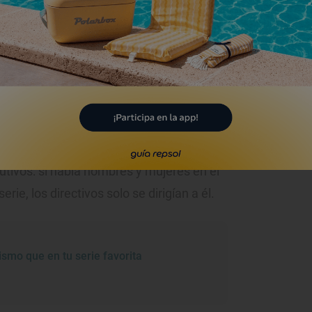
o, produciendo y dirigiendo. Son mujeres
están metidas de lleno en la producción,
a. Un dato interesante: las series entre
na mujer contratan a muchas más
 protagonistas. Otro dato: en 1963, en la
stía) rara vez se veían mujeres
ndo ellas empezaron a crear, pasaba
utivos: si había hombres y mujeres en el
rie, los directivos solo se dirigían a él.
smo que en tu serie favorita