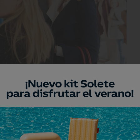
therspoon, Nicole Kidman y Laura Dern. Foto: HBO 'Big Little Lies'.
e marzo a este nuevo que llega, las
do de potentísimos relatos donde ellas,
voz propia. No están solo en pantalla,