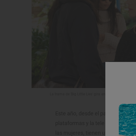
La trama de 'Big Little Lies' gira en torno a Reese Wi
Este año, desde el pasado ocho d
plataformas y la tele se han llena
las mujeres, tienen una clarísima 