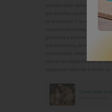
también están detrás, escribiend
que desafían sus límites, que ya 
en la creación. Y su mirada se not
cuyos creadores hay al menos u
guionistas y actrices para papeles
tele americana, (la nuestra no exi
emancipadas. Años después, cua
esto en los despachos de los ejec
equipo que había ido a vender su se
Come y bebe lo mi
Series y gastronomía