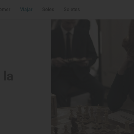
'Big Little Lies' 
Bonus track
omer
Viajar
Soles
Soletes
 la