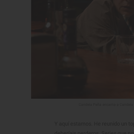
Candela Peña encarna a Candela M
Y aquí estamos. He reunido un to
deberíais perderos. Series que n