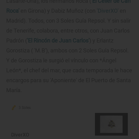
Lasarte-Oria), los hermanos Roca (
'El Celler de Can
Roca'
en Girona) y Dabiz Muñoz (con
'DiverXO'
en
Madrid). Todos, con 3 Soles Guía Repsol. Y sin salir
de Tenerife, colabora, entre otros, con Juan Carlos
Padrón (
'El Rincón de Juan Carlos'
) y Erlantz
Gorostiza ( 'M.B'), ambos con 2 Soles Guía Repsol.
Y de Gorostiza le surgió el vínculo con *Ángel
León*, el chef del mar, que cada temporada le hace
encargos para su 'Aponiente' de El Puerto de Santa
María.
3 Soles
DiverXO