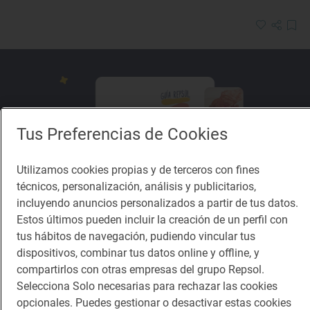
Tus Preferencias de Cookies
Utilizamos cookies propias y de terceros con fines
técnicos, personalización, análisis y publicitarios,
incluyendo anuncios personalizados a partir de tus datos.
Estos últimos pueden incluir la creación de un perfil con
tus hábitos de navegación, pudiendo vincular tus
dispositivos, combinar tus datos online y offline, y
Reportaje de viaje
Cromo 'Galavidente': ¡Gana una experiencia en
compartirlos con otras empresas del grupo Repsol.
Selecciona Solo necesarias para rechazar las cookies
un 3 Soles Guía Repsol!
opcionales. Puedes gestionar o desactivar estas cookies
Nuevo Cromo de Guía Repsol