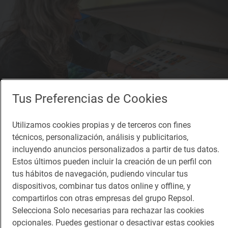
Tus Preferencias de Cookies
Utilizamos cookies propias y de terceros con fines
técnicos, personalización, análisis y publicitarios,
incluyendo anuncios personalizados a partir de tus datos.
Júlia trabaja tanto en piezas originales como en restauraciones.
Estos últimos pueden incluir la creación de un perfil con
tus hábitos de navegación, pudiendo vincular tus
Todo aquel que entre en
Vitraloi
podrá ver en
dispositivos, combinar tus datos online y offline, y
directo a Júlia aplicando esta técnica en una mesa
compartirlos con otras empresas del grupo Repsol.
de trabajo que está enfrente de la entrada. Una
Selecciona Solo necesarias para rechazar las cookies
opcionales. Puedes gestionar o desactivar estas cookies
técnica que ella asegura que es “muy anónima” en