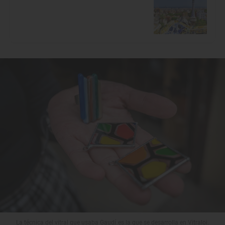
La técnica del vitral que usaba Gaudí es la que se desarrolla en Vitraloi.