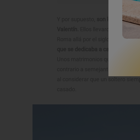
Y por supuesto,
son los responsa
Valentín.
Ellos llevaron a la local
Roma allá por el siglo III. ¿Quién
que se dedicaba a casar a los sol
Unos matrimonios que contravení
contrario a semejantes casamiento
al considerar que un soltero siem
casado.