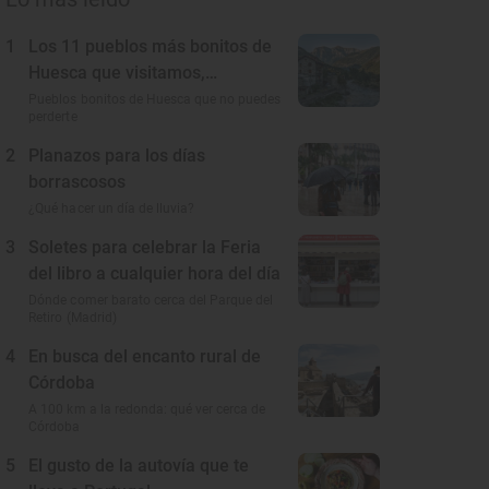
1
Los 11 pueblos más bonitos de
Huesca que visitamos,
conocemos y amamos
Pueblos bonitos de Huesca que no puedes
perderte
2
Planazos para los días
borrascosos
¿Qué hacer un día de lluvia?
3
Soletes para celebrar la Feria
del libro a cualquier hora del día
Dónde comer barato cerca del Parque del
Retiro (Madrid)
4
En busca del encanto rural de
Córdoba
A 100 km a la redonda: qué ver cerca de
Córdoba
5
El gusto de la autovía que te