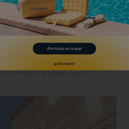
bles de que el patrón de Tobed sea San
idad las reliquias del santo martirizado en
 fue San Valentín?
Su hagiografía relata
dados antes de que partieran a la guerra.
an las normas del emperador Claudio II,
s, más aún si eran con ritos cristianos,
pre era más bravo en la batalla que un