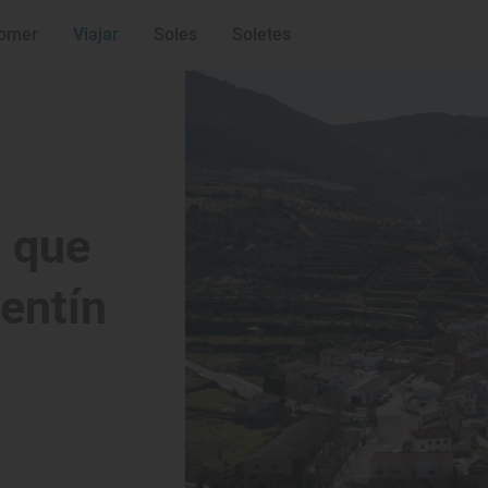
omer
Viajar
Soles
Soletes
r que
lentín