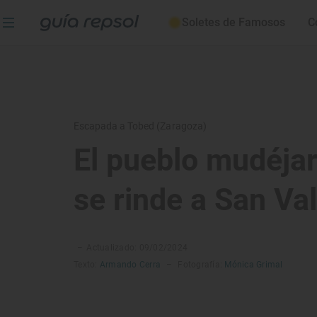
Soletes de Famosos
C
Escapada a Tobed (Zaragoza)
El pueblo mudéja
se rinde a San Va
–
Actualizado: 09/02/2024
Texto:
Armando Cerra
–
Fotografía:
Mónica Grimal