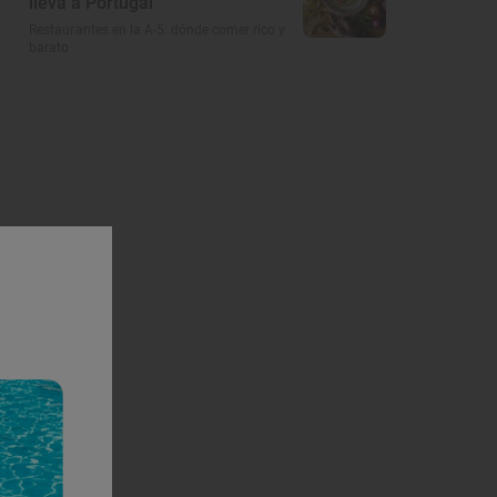
lleva a Portugal
Restaurantes en la A-5: dónde comer rico y
barato