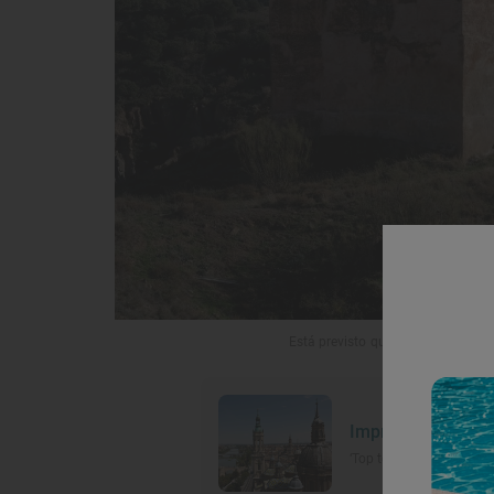
Está previsto que próximamente el 
Imprescindibles d
‘Top ten’ de lo que hay 