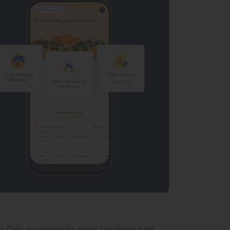
o Grío, encajonada entre las sierras de