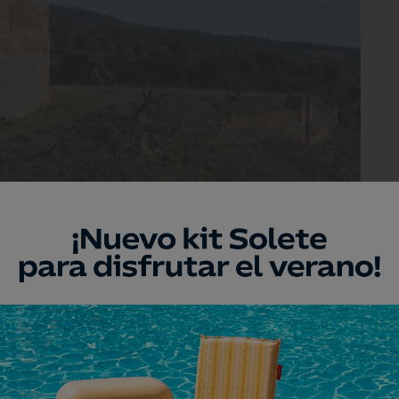
castillo se incorpore a los recorridos guiados
e la capital maña
que ver en Zaragoza