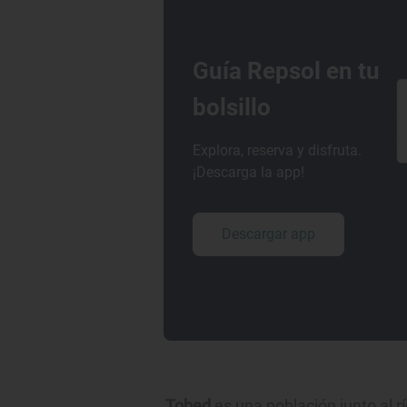
Guía Repsol en tu
bolsillo
Explora, reserva y disfruta.
¡Descarga la app!
Descargar app
Tobed
es una población junto al rí