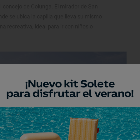
l concejo de Colunga. El mirador de San
de se ubica la capilla que lleva su mismo
 recreativa, ideal para ir con niños o