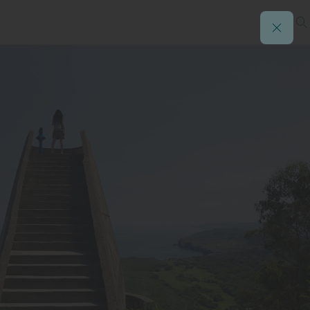
ldés)
hano (Luarca)
gueras (Castropol)