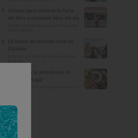
3
Soletes para celebrar la Feria
del libro a cualquier hora del día
Dónde comer barato cerca del Parque del
Retiro (Madrid)
4
En busca del encanto rural de
Córdoba
A 100 km a la redonda: qué ver cerca de
Córdoba
5
El gusto de la autovía que te
lleva a Portugal
Restaurantes en la A-5: dónde comer rico y
barato