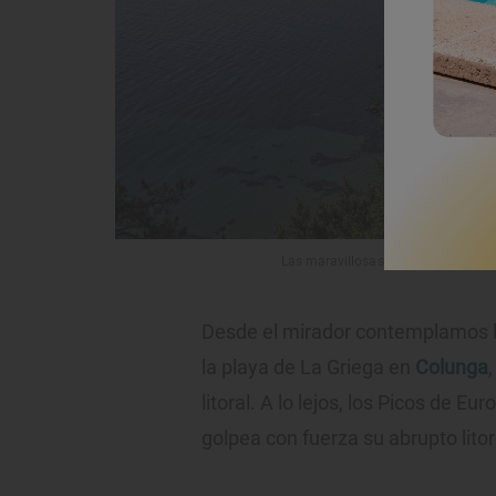
Las maravillosas vistas de Lastres 
Desde el mirador contemplamos l
la playa de La Griega en
Colunga
litoral. A lo lejos, los Picos de Eu
golpea con fuerza su abrupto litor