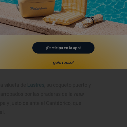
desde el mirador hipnotizan. Foto: Shutterstock.
a silueta de
Lastres
, su coqueto puerto y
, arropados por las praderas de la
rasa
ropa y justo delante el Cantábrico, que
al.