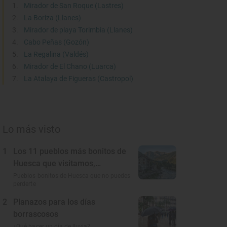
Mirador de San Roque (Lastres)
La Boriza (Llanes)
Mirador de playa Torimbia (Llanes)
Cabo Peñas (Gozón)
La Regalina (Valdés)
Mirador de El Chano (Luarca)
La Atalaya de Figueras (Castropol)
Lo más visto
1
Los 11 pueblos más bonitos de
Huesca que visitamos,
conocemos y amamos
Pueblos bonitos de Huesca que no puedes
perderte
2
Planazos para los días
borrascosos
¿Qué hacer un día de lluvia?