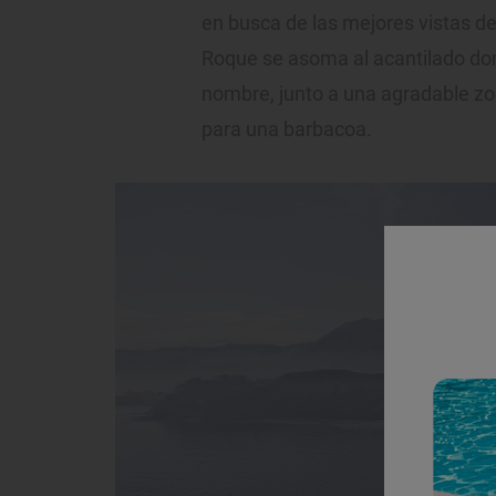
en busca de las mejores vistas de
Roque se asoma al acantilado don
nombre, junto a una agradable zona
para una barbacoa.