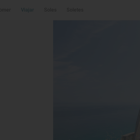
La Regalina (Va
Mirador de El C
omer
Viajar
Soles
Soletes
La Atalaya de Fi