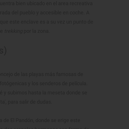
uentra bien ubicado en el area recreativa
rada del pueblo y accesible en coche. A
 que este enclave es a su vez un punto de
de
trekking
por la zona.
s)
oncejo de las playas más famosas de
s fotógenicas y los senderos de película.
é y subimos hasta la meseta donde se
a', para salir de dudas.
a de El Pandón, donde se erige este