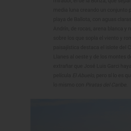
mirador, el de la Boriza, que se
media luna creando un conjunto pai
playa de Ballota, con aguas claras
Andrín, de rocas, arena blanca y
sobre los que sopla el viento y r
paisajística destaca el islote del 
Llanes al oeste y de los montes de
extrañar que José Luis Garci haya
película
El Abuelo,
pero sí lo es q
lo mismo con
Piratas del Caribe
.