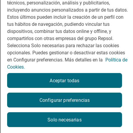
técnicos, personalización, análisis y publicitarios,
incluyendo anuncios personalizados a partir de tus datos.
Estos últimos pueden incluir la creación de un perfil con
tus hábitos de navegación, pudiendo vincular tus
Política de privacidad
Política de cookies
Nota legal
dispositivos, combinar tus datos online y offline, y
Condiciones del servicio
compartirlos con otras empresas del grupo Repsol.
© Repsol S.A. 2000
- 2026
Selecciona Solo necesarias para rechazar las cookies
opcionales. Puedes gestionar o desactivar estas cookies
en Configurar preferencias. Más detalles en la
Política de
Cookies.
Aceptar todas
Configurar preferencias
Solo necesarias