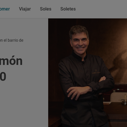
omer
Viajar
Soles
Soletes
n el barrio de
amón
10