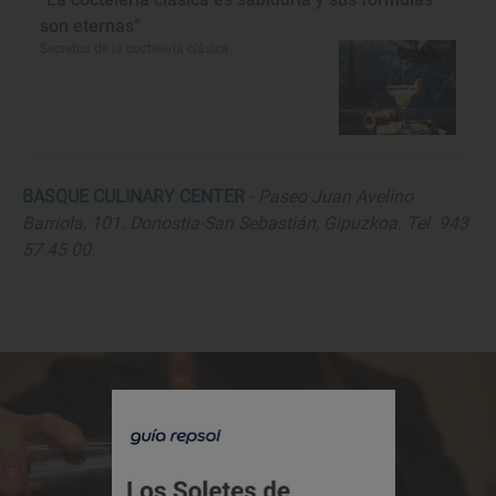
son eternas”
Secretos de la coctelería clásica
BASQUE CULINARY CENTER
- Paseo Juan Avelino
Barriola, 101. Donostia-San Sebastián, Gipuzkoa. Tel. 943
57 45 00.