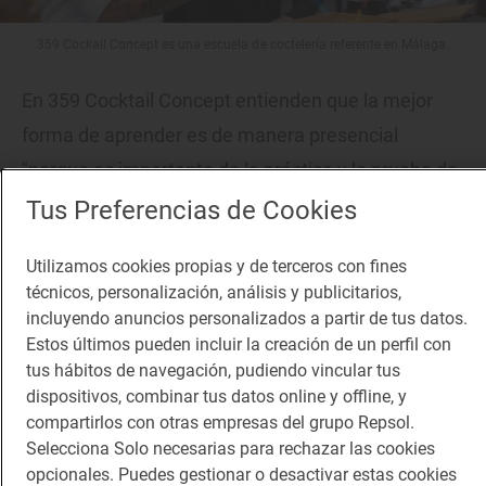
359 Cockail Concept es una escuela de coctelería referente en Málaga.
En 359 Cocktail Concept entienden que la mejor
forma de aprender es de manera presencial
"porque es importante de la práctica y la prueba de
producto", apostilla el
barista
. Pero, durante el
Tus Preferencias de Cookies
confinamiento, "probamos otras vías de formación
Utilizamos cookies propias y de terceros con fines
que son el presente y el futuro de este y otros
técnicos, personalización, análisis y publicitarios,
muchos sectores". Por las dos aulas bien
incluyendo anuncios personalizados a partir de tus datos.
pertrechadas de 359 Cocktail Concept han pasado
Estos últimos pueden incluir la creación de un perfil con
tus hábitos de navegación, pudiendo vincular tus
(y están pasando) todo tipo de alumnos. "Cada
dispositivos, combinar tus datos online y offline, y
curso está dividido por niveles o por conocimientos
compartirlos con otras empresas del grupo Repsol.
a adquirir y en algunos casos, hacemos traje a
Selecciona Solo necesarias para rechazar las cookies
opcionales. Puedes gestionar o desactivar estas cookies
medida –asegura Hugo–. No nos gusta ponernos