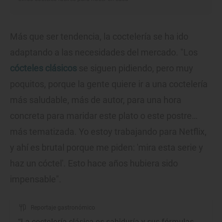
Más que ser tendencia, la coctelería se ha ido
adaptando a las necesidades del mercado. "Los
cócteles clásicos
se siguen pidiendo, pero muy
poquitos, porque la gente quiere ir a una coctelería
más saludable, más de autor, para una hora
concreta para maridar este plato o este postre…
más tematizada. Yo estoy trabajando para Netflix,
y ahí es brutal porque me piden: 'mira esta serie y
haz un cóctel'. Esto hace años hubiera sido
impensable".
Reportaje gastronómico
“La coctelería clásica es sabiduría y sus fórmulas