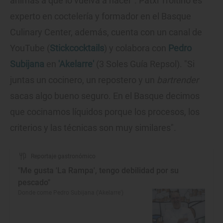
animas a que lo vuelva a hacer". Patxi Troitiño es
experto en coctelería y formador en el Basque
Culinary Center, además, cuenta con un canal de
YouTube (
Stickcocktails
) y colabora con
Pedro
Subijana
en
'Akelarre'​​​​​​​
(3 Soles Guía Repsol). "Si
juntas un cocinero, un repostero y un
bartrender
sacas algo bueno seguro. En el Basque decimos
que cocinamos líquidos porque los procesos, los
criterios y las técnicas son muy similares".
Reportaje gastronómico
"Me gusta 'La Rampa', tengo debilidad por su
pescado"
Donde come Pedro Subijana ('Akelarre')