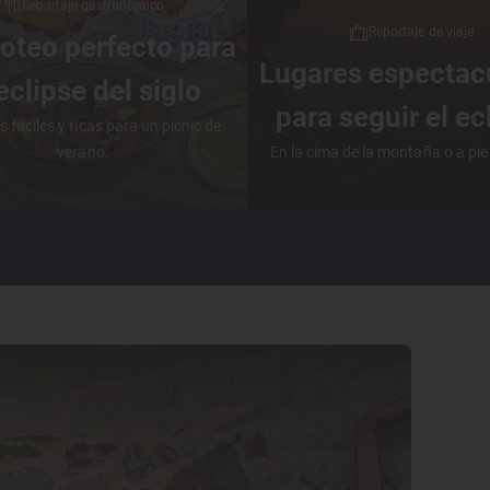
Reportaje gastronómico
Reportaje de viaje
coteo perfecto para
Lugares espectac
 eclipse del siglo
para seguir el ec
s fáciles y ricas para un pícnic de
verano.
En la cima de la montaña o a pie