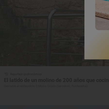
Reportaje gastronómico
El latido de un molino de 200 años que cocin
Descubre el restaurante O Muíño Occilis (Sanxenxo, Pontevedra)