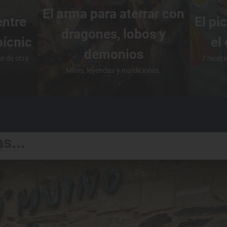
El arma para aterrar con
entre
El pi
dragones, lobos y
pícnic
el
demonios
se de otra
7 receta
Mitos, leyendas y maldiciones.
s...