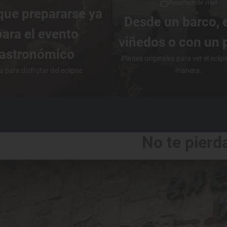
Reportaje de viaje
que prepararse ya
Desde un barco, 
para el evento
viñedos o con un 
astronómico
Planes originales para ver el eclip
a para disfrutar del eclipse.
manera.
No te pierda