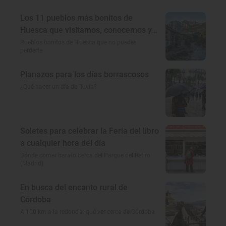
Los 11 pueblos más bonitos de
Huesca que visitamos, conocemos y
amamos
Pueblos bonitos de Huesca que no puedes
perderte
Planazos para los días borrascosos
¿Qué hacer un día de lluvia?
Soletes para celebrar la Feria del libro
a cualquier hora del día
Dónde comer barato cerca del Parque del Retiro
(Madrid)
En busca del encanto rural de
Córdoba
A 100 km a la redonda: qué ver cerca de Córdoba