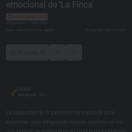
emocional de 'La Finca'
Archivo Edición 2025
Actualizado: 17/03/2025
Texto:
Redacción Guía Repsol
Fotografía:
Moro & Cáliz
Ver galería
(2)
3 SOLES
Guía Repsol
2025
La capacidad de la gastronomía española para
encontrar cada temporada nuevos caminos en los
que indagar se materializa en 2025 en la exaltación