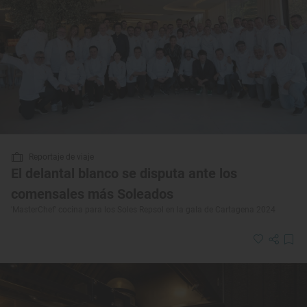
Reportaje de viaje
El delantal blanco se disputa ante los
comensales más Soleados
'MasterChef' cocina para los Soles Repsol en la gala de Cartagena 2024