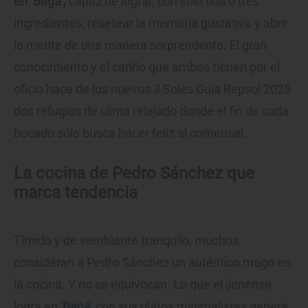
en ‘Bagá’,
capaz de lograr, con solo dos o tres
ingredientes, resetear la memoria gustativa y abrir
la mente de una manera sorprendente. El gran
conocimiento y el cariño que ambos tienen por el
oficio hace de los nuevos 3 Soles Guía Repsol 2025
dos refugios de clima relajado donde el fin de cada
bocado sólo busca hacer feliz al comensal.
La cocina de Pedro Sánchez que
marca tendencia
Tímido y de semblante tranquilo, muchos
consideran a Pedro Sánchez un auténtico mago en
la cocina. Y no se equivocan. Lo que el jienense
logra en '
Bagá
' con sus platos minimalistas genera