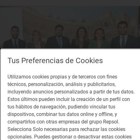
Tus Preferencias de Cookies
Utilizamos cookies propias y de terceros con fines
técnicos, personalización, análisis y publicitarios,
incluyendo anuncios personalizados a partir de tus datos.
Estos últimos pueden incluir la creación de un perfil con
tus hábitos de navegación, pudiendo vincular tus
Reportaje de viaje
dispositivos, combinar tus datos online y offline, y
Cartagena se llenará de Soles el próximo 4 de
compartirlos con otras empresas del grupo Repsol.
marzo
Selecciona Solo necesarias para rechazar las cookies
Cartagena (Región de Murcia), sede de los Soles 2024
opcionales. Puedes gestionar o desactivar estas cookies