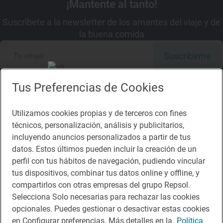
¡Mantente al tanto!
Suscríbete a la newsletter de los amantes del viaje y de
la buena comida
Suscribirme
Tus Preferencias de Cookies
Utilizamos cookies propias y de terceros con fines
Descárgate la App
técnicos, personalización, análisis y publicitarios,
incluyendo anuncios personalizados a partir de tus
App Store
Google Play
datos. Estos últimos pueden incluir la creación de un
perfil con tus hábitos de navegación, pudiendo vincular
tus dispositivos, combinar tus datos online y offline, y
Guía Repsol
Enlaces
compartirlos con otras empresas del grupo Repsol.
Selecciona Solo necesarias para rechazar las cookies
Comer
Contacto
opcionales. Puedes gestionar o desactivar estas cookies
Viajar
Sala de prensa
en Configurar preferencias. Más detalles en la
Política