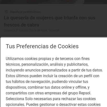
Reportaje gastronómico
La quesería de mujeres que triunfa con sus
frescos de cabra
Quesería El Isorano (Guía de Isora, Tenerife)
Tus Preferencias de Cookies
¡Mantente al tanto!
Utilizamos cookies propias y de terceros con fines
Suscríbete a la newsletter de los amantes del viaje y de
técnicos, personalización, análisis y publicitarios,
la buena comida
incluyendo anuncios personalizados a partir de tus datos.
Estos últimos pueden incluir la creación de un perfil con
Suscribirme
tus hábitos de navegación, pudiendo vincular tus
dispositivos, combinar tus datos online y offline, y
compartirlos con otras empresas del grupo Repsol.
Selecciona Solo necesarias para rechazar las cookies
opcionales. Puedes gestionar o desactivar estas cookies
Descárgate la App