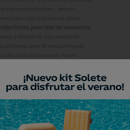
otra más contemporánea… pero no
eremos que todo el mundo se sienta
Pablo Pizarro, joven chef del restaurante
 saraos y director de esta asociación
 a cocineros tanto de restaurantes de
a día, como dice el propio Pizarro.