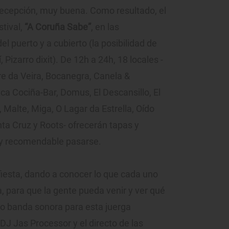
a recepción, muy buena. Como resultado, el
tival,
“A Coruña Sabe”
, en las
el puerto y a cubierto (la posibilidad de
Pizarro dixit). De 12h a 24h, 18 locales -
re da Veira, Bocanegra, Canela &
a Cociña-Bar, Domus, El Descansillo, El
Malte, Miga, O Lagar da Estrella, Oído
nta Cruz y Roots- ofrecerán tapas y
uy recomendable pasarse.
fiesta, dando a conocer lo que cada uno
, para que la gente pueda venir y ver qué
mo banda sonora para esta juerga
DJ Jas Processor y el directo de las