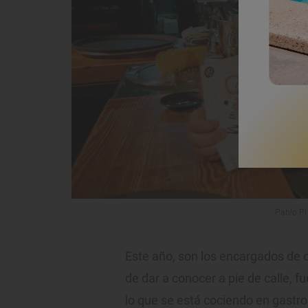
Pablo Pi
Este año, son los encargados de o
de dar a conocer a pie de calle, fue
lo que se está cociendo en gastro