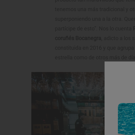
tenemos una más tradicional y 
superponiendo una a la otra. Qu
partícipe de esto”. Nos lo cuenta
coruñés Bocanegra
, adicto a los
constituida en 2016 y que agrupa
estrella como de otros más de día 