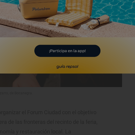
zarro, de Bocanegra.
rganizar el Forum Ciudad con el objetivo
ra de las fronteras del recinto de la feria,
nomía y restauración local. La