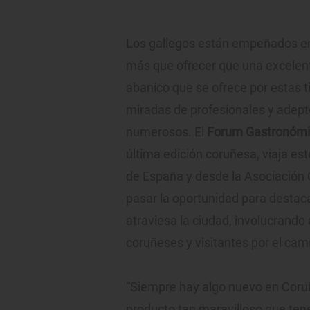
Los gallegos están empeñados en 
más que ofrecer que una excelent
abanico que se ofrece por estas t
miradas de profesionales y adept
numerosos. El
Forum Gastronóm
última edición coruñesa, viaja es
de España y desde la Asociación 
pasar la oportunidad para destac
atraviesa la ciudad, involucrando
coruñeses y visitantes por el cam
“Siempre hay algo nuevo en Coru
producto tan maravilloso que ten