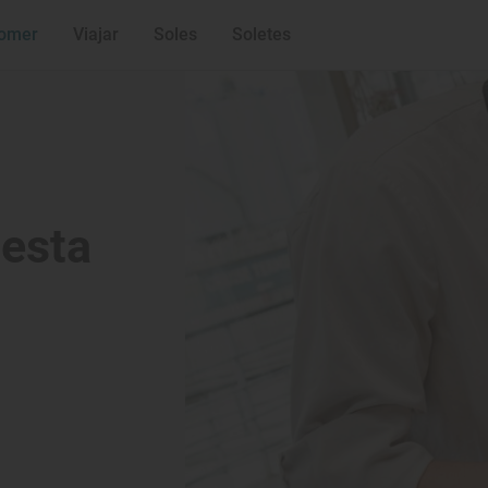
omer
Viajar
Soles
Soletes
iesta