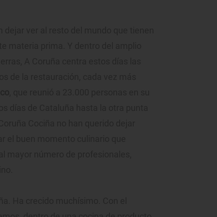
dejar ver al resto del mundo que tienen
e materia prima. Y dentro del amplio
ierras, A Coruña centra estos días las
os de la restauración, cada vez más
ico
, que reunió a 23.000 personas en su
tos días de Cataluña hasta la otra punta
Coruña Cociña no han querido dejar
ar el buen momento culinario que
 al mayor número de profesionales,
ino.
ña. Ha crecido muchísimo. Con el
emos, dentro de una cocina de producto,