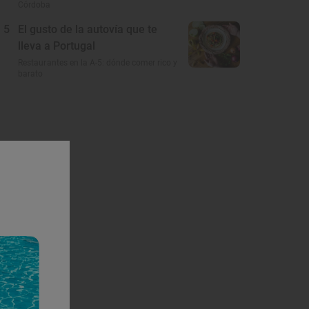
Córdoba
5
El gusto de la autovía que te
lleva a Portugal
Restaurantes en la A-5: dónde comer rico y
barato