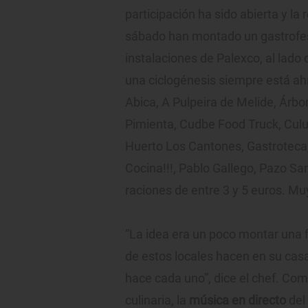
participación ha sido abierta y l
sábado han montado un gastrofes
instalaciones de Palexco, al lado d
una ciclogénesis siempre está ahí, 
Abica, A Pulpeira de Melide, Árbo
Pimienta, Cudbe Food Truck, Culuc
Huerto Los Cantones, Gastroteca, 
Cocina!!!, Pablo Gallego, Pazo Sa
raciones de entre 3 y 5 euros. M
“La idea era un poco montar una 
de estos locales hacen en su casa
hace cada uno”, dice el chef. Co
culinaria, la
música en directo
del 