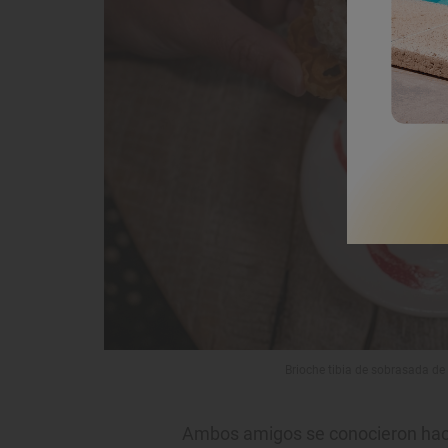
Brioche tibia de sobrasada de
Ambos amigos se conocieron hace