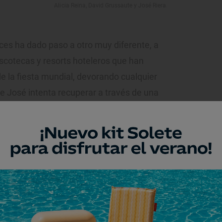
Alicia Reina, David Grussaute y José Riera.
ces ha dado paso a otro muy diferente, a
scotecas y resorts hoteleros que han
 de la fiesta mundial, devorando cualquier
e José intenta recuperar a través de una
Su mejor baza:
David Grussaute, cuya
cenca y del entorno más salvaje de la isla.