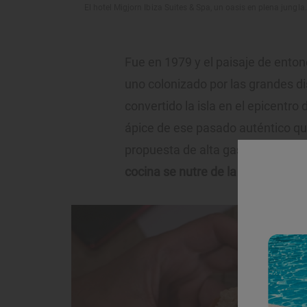
El hotel Migjorn Ibiza Suites & Spa, un oasis en plena jungla.
Fue en 1979 y el paisaje de enton
uno colonizado por las grandes di
convertido la isla en el epicentro
ápice de ese pasado auténtico qu
propuesta de alta gastronomía. 
cocina se nutre de la tradición ibi