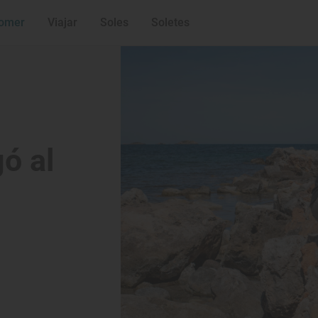
omer
Viajar
Soles
Soletes
gó al