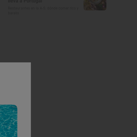
lleva a Portugal
Restaurantes en la A-5: dónde comer rico y
barato