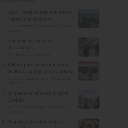
1
Los 11 pueblos más bonitos de
Huesca que visitamos,
conocemos y amamos
Pueblos bonitos de Huesca que no puedes
perderte
2
Planazos para los días
borrascosos
¿Qué hacer un día de lluvia?
3
Soletes para celebrar la Feria
del libro a cualquier hora del día
Dónde comer barato cerca del Parque del
Retiro (Madrid)
4
En busca del encanto rural de
Córdoba
A 100 km a la redonda: qué ver cerca de
Córdoba
5
El gusto de la autovía que te