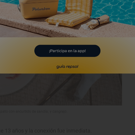
 pato con encurtido de sandía; y cangrejo.
 13 años y la conexión fue inmediata.