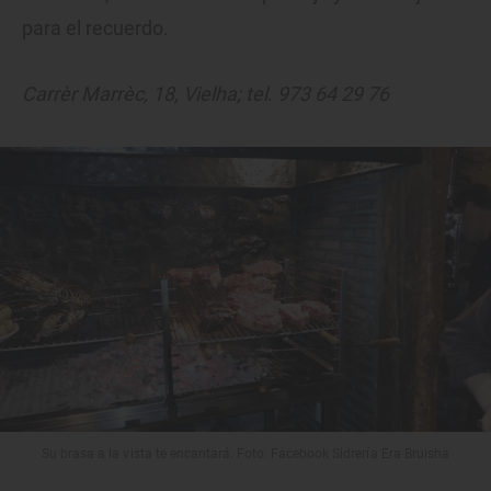
para el recuerdo.
Carrèr Marrèc, 18, Vielha; tel. 973 64 29 76
Su brasa a la vista te encantará. Foto: Facebook Sidrería Era Bruisha