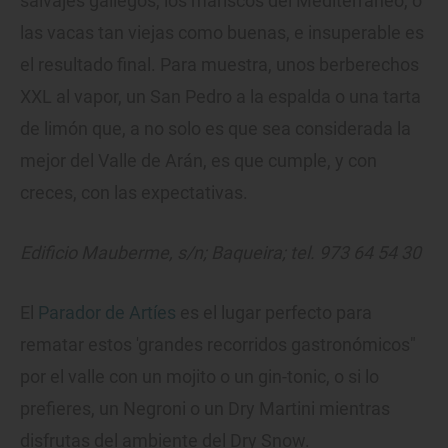
salvajes gallegos, los mariscos del Mediterráneo, o
las vacas tan viejas como buenas, e insuperable es
el resultado final. Para muestra, unos berberechos
XXL al vapor, un San Pedro a la espalda o una tarta
de limón que, a no solo es que sea considerada la
mejor del Valle de Arán, es que cumple, y con
creces, con las expectativas.
Edificio Mauberme, s/n; Baqueira; tel. 973 64 54 30
El
Parador de Artíes
es el lugar perfecto para
rematar estos 'grandes recorridos gastronómicos"
por el valle con un mojito o un gin-tonic, o si lo
prefieres, un Negroni o un Dry Martini mientras
disfrutas del ambiente del Dry Snow.