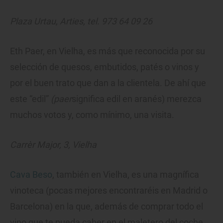
Plaza Urtau, Arties, tel. 973 64 09 26
Eth Paer, en Vielha, es más que reconocida por su
selección de quesos, embutidos, patés o vinos y
por el buen trato que dan a la clientela. De ahí que
este “edil”
(paer
significa edil en aranés) merezca
muchos votos y, como mínimo, una visita.
Carrèr Major, 3, Vielha
Cava Beso
, también en Vielha, es una magnífica
vinoteca (pocas mejores encontraréis en Madrid o
Barcelona) en la que, además de comprar todo el
vino que te pueda caber en el maletero del coche