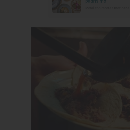
padrísimo
Menú con recetas mexicana