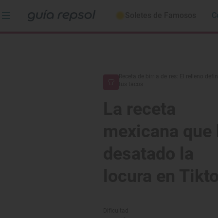
Soletes de Famosos
C
Receta de birria de res: El relleno defi
tus tacos
La receta
mexicana que 
desatado la
locura en Tikt
Dificultad