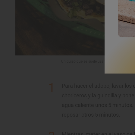
Un guiso que se suele usar para los típicos t
Para hacer el adobo, lavar los 
choriceros y la guindilla y pon
agua caliente unos 5 minutos. 
reposar otros 5 minutos.
Mientras, meter en el vaso de l