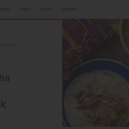
omer
Viajar
Soles
Soletes
nitivo para
ha
ok