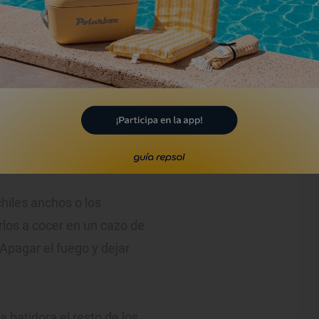
acos. Foto: Eva Máñez.
chiles anchos o los
erlos a cocer en un cazo de
Apagar el fuego y dejar
a batidora el resto de los