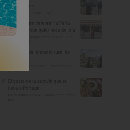
borrascosos
¿Qué hacer un día de lluvia?
3
Soletes para celebrar la Feria
del libro a cualquier hora del día
Dónde comer barato cerca del Parque del
Retiro (Madrid)
4
En busca del encanto rural de
Córdoba
A 100 km a la redonda: qué ver cerca de
Córdoba
5
El gusto de la autovía que te
lleva a Portugal
Restaurantes en la A-5: dónde comer rico y
barato