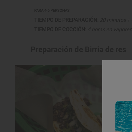
PARA 4-6 PERSONAS
TIEMPO DE PREPARACIÓN:
20 minutos + 
TIEMPO DE COCCIÓN:
4 horas en vaporera
Preparación de Birria de res