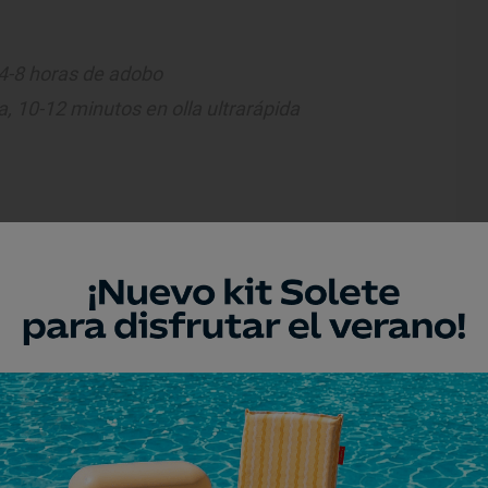
4-8 horas de adobo
, 10-12 minutos en olla ultrarápida