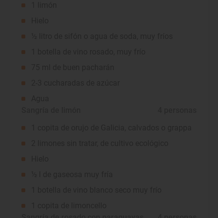
1 limón
Hielo
½ litro de sifón o agua de soda, muy fríos
1 botella de vino rosado, muy frío
75 ml de buen pacharán
2-3 cucharadas de azúcar
Agua
Sangría de limón
 4 personas
1 copita de orujo de Galicia, calvados o grappa
2 limones sin tratar, de cultivo ecológico
Hielo
½ l de gaseosa muy fría
1 botella de vino blanco seco muy frío
1 copita de limoncello
Sangría de rosado con paraguayas
 4 personas