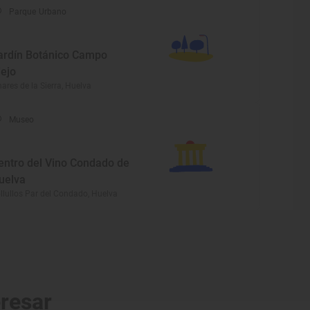
Parque Urbano
ardín Botánico Campo
iejo
nares de la Sierra, Huelva
Museo
entro del Vino Condado de
uelva
llullos Par del Condado, Huelva
eresar