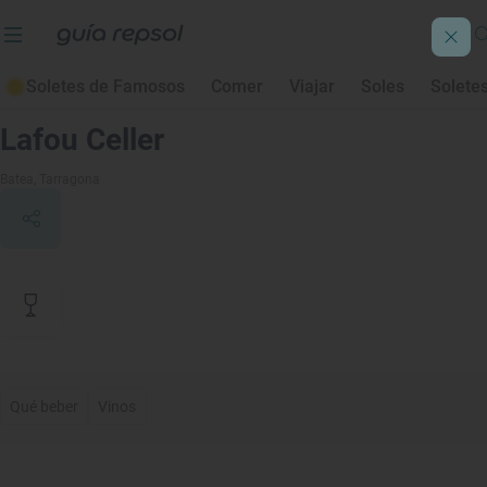
Soletes de Famosos
Comer
Viajar
Soles
Solete
Contenido de archivo
Lafou Celler
Batea
, Tarragona
Qué beber
Vinos