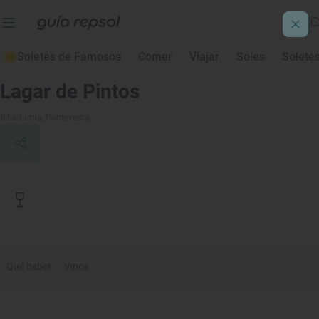
Soletes de Famosos
Comer
Viajar
Soles
Solete
Contenido de archivo
Lagar de Pintos
Ribadumia
, Pontevedra
Qué beber
Vinos