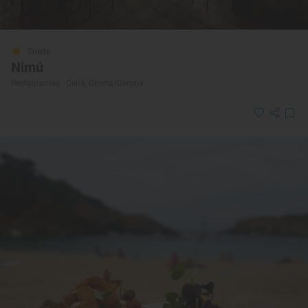
Solete
Nimú
Restaurantes · Celrà, Girona/Gerona