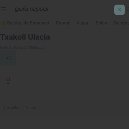
Soletes de Famosos
Comer
Viajar
Soles
Solete
Contenido de archivo
Txakoli Ulacia
Getaria
, Gipuzkoa/Guipúzcoa
Qué beber
Vinos