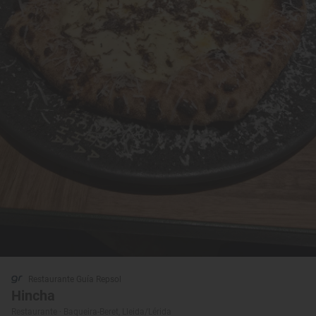
Restaurante Guía Repsol
Hincha
Restaurante · Baqueira-Beret, Lleida/Lérida