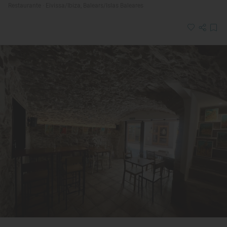
Restaurante · Eivissa/Ibiza, Balears/Islas Baleares