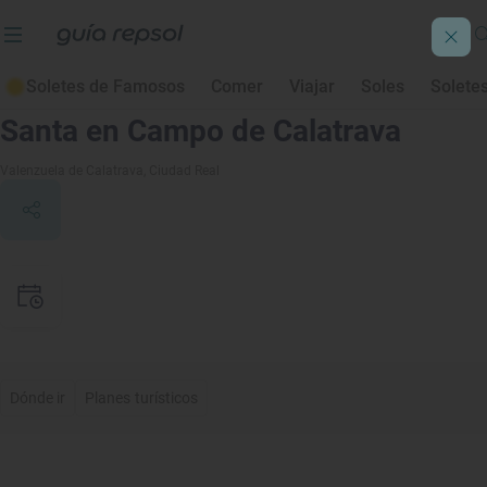
Soletes de Famosos
Comer
Viajar
Soles
Solete
Todas las caras de la Semana
Santa en Campo de Calatrava
Valenzuela de Calatrava
, Ciudad Real
Dónde ir
Planes turísticos