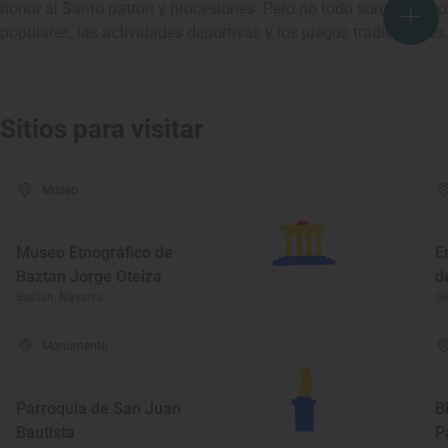
honor al Santo patrón y procesiones. Pero no todo son actos s
populares, las actividades deportivas y los juegos tradicionale
Sitios para visitar
Museo
Museo Etnográfico de
E
Baztan Jorge Oteiza
d
Baztan, Navarra
Se
Monumento
Parroquia de San Juan
B
Bautista
P