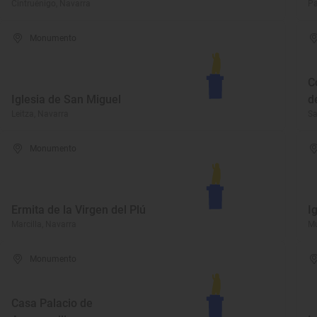
Cintruénigo, Navarra
Pa
Monumento
C
Iglesia de San Miguel
d
Leitza, Navarra
Sa
Monumento
Ermita de la Virgen del Plú
I
Marcilla, Navarra
Mu
Monumento
Casa Palacio de