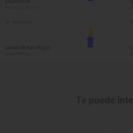
Argamasilla
I
Aoiz/Agoitz, Navarra
Es
Monumento
Iglesia de San Miguel
C
Oteiza, Navarra
Ab
Te puede int