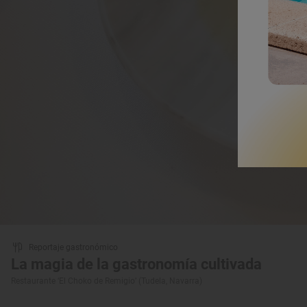
Reportaje gastronómico
La magia de la gastronomía cultivada
Restaurante ‘El Choko de Remigio’ (Tudela, Navarra)