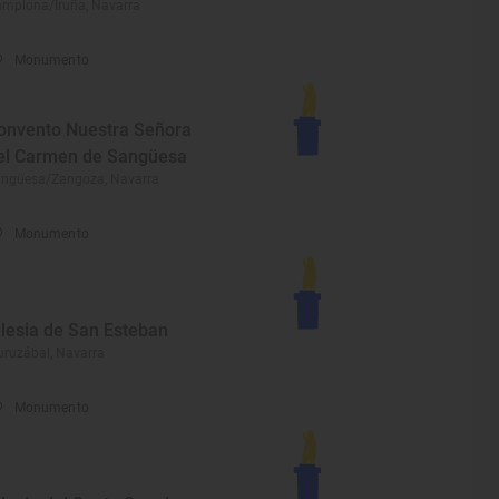
mplona/Iruña, Navarra
Monumento
onvento Nuestra Señora
el Carmen de Sangüesa
ngüesa/Zangoza, Navarra
Monumento
glesia de San Esteban
ruzábal, Navarra
Monumento