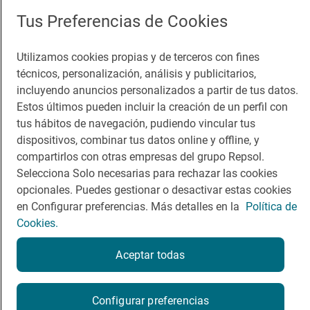
App Store
Google Play
Tus Preferencias de Cookies
Guía Repsol
Enlaces
Utilizamos cookies propias y de terceros con fines
técnicos, personalización, análisis y publicitarios,
Comer
Contacto
incluyendo anuncios personalizados a partir de tus datos.
Viajar
Sala de prensa
Estos últimos pueden incluir la creación de un perfil con
tus hábitos de navegación, pudiendo vincular tus
Dormir
Canal de ética
dispositivos, combinar tus datos online y offline, y
compartirlos con otras empresas del grupo Repsol.
Selecciona Solo necesarias para rechazar las cookies
opcionales. Puedes gestionar o desactivar estas cookies
en Configurar preferencias. Más detalles en la
Política de
Política de privacidad
Política de cookies
Nota legal
Cookies.
Condiciones del servicio
© Repsol S.A. 2000
- 2026
Aceptar todas
Configurar preferencias