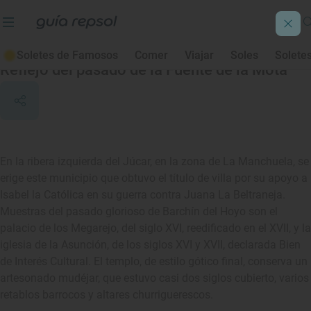
Barchín del Hoyo
Soletes de Famosos
Comer
Viajar
Soles
Solete
Reflejo del pasado de la Fuente de la Mota
En la ribera izquierda del Júcar, en la zona de La Manchuela, se
erige este municipio que obtuvo el título de villa por su apoyo a
Isabel la Católica en su guerra contra Juana La Beltraneja.
Muestras del pasado glorioso de Barchín del Hoyo son el
palacio de los Megarejo, del siglo XVI, reedificado en el XVII, y la
iglesia de la Asunción, de los siglos XVI y XVII, declarada Bien
de Interés Cultural. El templo, de estilo gótico final, conserva un
artesonado mudéjar, que estuvo casi dos siglos cubierto, varios
retablos barrocos y altares churriguerescos.