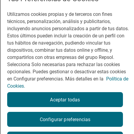
Guía Repsol
Enlaces
Utilizamos cookies propias y de terceros con fines
técnicos, personalización, análisis y publicitarios,
Comer
Contacto
incluyendo anuncios personalizados a partir de tus datos.
Viajar
Sala de prensa
Estos últimos pueden incluir la creación de un perfil con
tus hábitos de navegación, pudiendo vincular tus
Dormir
Canal de ética
dispositivos, combinar tus datos online y offline, y
compartirlos con otras empresas del grupo Repsol.
Selecciona Solo necesarias para rechazar las cookies
opcionales. Puedes gestionar o desactivar estas cookies
en Configurar preferencias. Más detalles en la
Política de
Política de privacidad
Política de cookies
Nota legal
Cookies.
Condiciones del servicio
© Repsol S.A. 2000
- 2026
Aceptar todas
Configurar preferencias