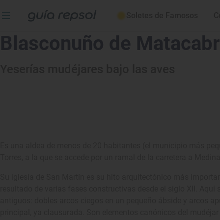
Soletes de Famosos
C
Blasconuño de Matacab
Yeserías mudéjares bajo las aves
Es una aldea de menos de 20 habitantes (el municipio más pequ
Torres, a la que se accede por un ramal de la carretera a Medin
Su iglesia de San Martín es su hito arquitectónico más importan
resultado de varias fases constructivas desde el siglo XII. Aqu
antiguos: dobles arcos ciegos en un pequeño ábside y arcos apu
principal, ya clausurada. Son elementos canónicos del mudéj