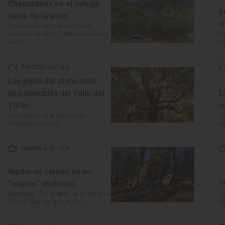
Chapuzones en el salvaje
S
oeste de Gredos
c
Pozas en la Ruta de las Cuatro
Lagunas de Barco (El Barco de Ávila,
10
Ávila)
p
Reportaje de viaje
Las joyas del otoño más
desconocidas del Valle del
E
Tiétar
c
El Castañar de la Angostura
Ti
(Piedralaves, Ávila)
o
Reportaje de viaje
Noche de verano en un
“teepee” abulense
‘
Glamping “The Teepee” en la Sierra de
Ce
Gredos (Mombeltrán, Ávila)
(S