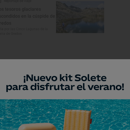
Reportaje de viaje
os tesoros glaciares
scondidos en la cúspide de
redos
ta por las Cinco Lagunas de la
erra de Gredos
Monumento
rmita de la Lugareja
évalo, Ávila
Monumento