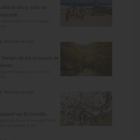
uelta la bici y date un
hapuzón
 rutas en bici por ríos, playas y
ozas
Reportaje de viaje
l tiempo de los bosques de
olores
pos de bosques para visitar en
toño
Reportaje de viaje
Hanami’ en El Hornillo
rezos en flor en el Valle del Tiétar
ierra de Gredos, Ávila)