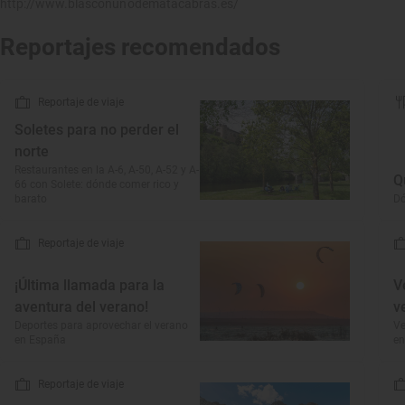
http://www.blasconunodematacabras.es/
Reportajes recomendados
Reportaje de viaje
Soletes para no perder el
norte
Restaurantes en la A-6, A-50, A-52 y A-
Q
66 con Solete: dónde comer rico y
barato
Dó
Reportaje de viaje
¡Última llamada para la
V
aventura del verano!
v
Deportes para aprovechar el verano
Ve
en España
en
Reportaje de viaje