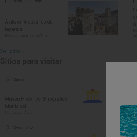
Reportaje de viaje
L
e
Ávila en 4 castillos de
G
leyenda
Ru
Ruta por castillos de Ávila
Si
Ver todos
Sitios para visitar
Museo
Museo Histórico-Etnográfico
Municipal
E
Candeleda, Ávila
Ar
Monumento