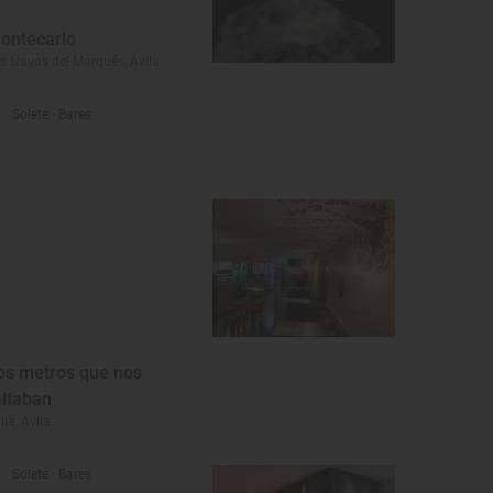
ontecarlo
s Navas del Marqués, Ávila
Solete
· Bares
os metros que nos
altaban
ila, Ávila
Solete
· Bares