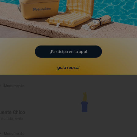
ornos postmedievales
ila, Ávila
Monumento
astillo
évalo, Ávila
Monumento
uente Chico
 Adrada, Ávila
Monumento