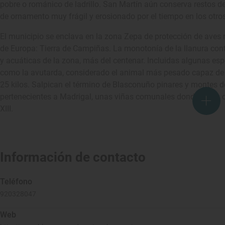
pobre o románico de ladrillo. San Martín aún conserva restos de
de ornamento muy frágil y erosionado por el tiempo en los otro
El municipio se enclava en la zona Zepa de protección de aves
de Europa: Tierra de Campiñas. La monotonía de la llanura con
y acuáticas de la zona, más del centenar. Incluidas algunas e
como la avutarda, considerado el animal más pesado capaz de 
25 kilos. Salpican el término de Blasconuño pinares y montes de
pertenecientes a Madrigal, unas viñas comunales donde se ha cu
XIII.
Información de contacto
Teléfono
920328047
Web