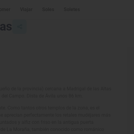
omer
Viajar
Soles
Soletes
ras
eño de la provincia) cercana a Madrigal de las Altas
a del Campo. Dista de Ávila unos 86 km.
te. Como tantos otros templos de la zona, es el
í se aprecian perfectamente los retales mudéjares más
ntados y alfiz con friso en la antigua puerta
ar de La Moraña, también conocido como románico