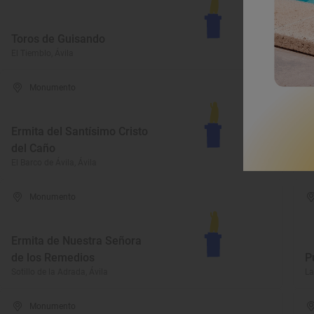
Toros de Guisando
H
El Tiemblo, Ávila
Áv
Monumento
Ermita del Santísimo Cristo
del Caño
C
El Barco de Ávila, Ávila
Ar
Monumento
Ermita de Nuestra Señora
de los Remedios
P
Sotillo de la Adrada, Ávila
La
Monumento