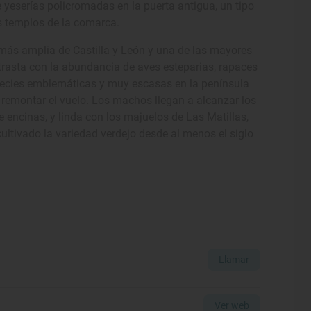
 yeserías policromadas en la puerta antigua, un tipo
s templos de la comarca.
 más amplia de Castilla y León y una de las mayores
trasta con la abundancia de aves esteparias, rapaces
species emblemáticas y muy escasas en la península
remontar el vuelo. Los machos llegan a alcanzar los
 encinas, y linda con los majuelos de Las Matillas,
ltivado la variedad verdejo desde al menos el siglo
Llamar
Ver web