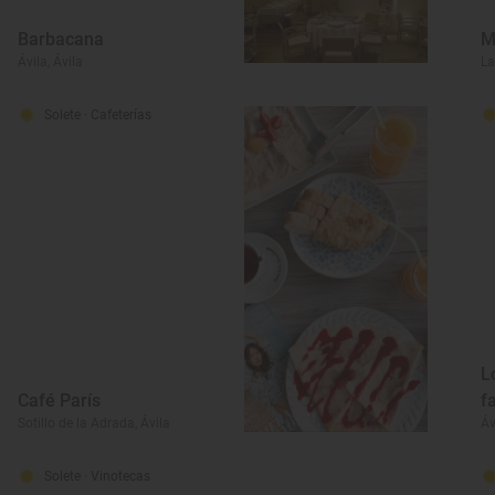
Barbacana
M
Ávila, Ávila
La
Solete
· Cafeterías
L
Café París
f
Sotillo de la Adrada, Ávila
Áv
Solete
· Vinotecas