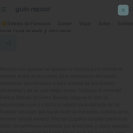
Cogollos de Guadix
Soletes de Famosos
Comer
Viajar
Soles
Solete
Una ruta árabe y serrana
Muchos son quienes se apuntan a visitarla para recorrer el
trazado árabe de sus calles, para empaparse del legado
musulmán que transpira, y para untarse de sus buenas
almendras y de su, aún mejor, aceite. Cobijado al norte del
Parque Natural de Sierra Nevada, larga es la lista de
excursiones a pie o a bici o a caballo para disfrutar de las
fuentes naturales que hacen bullir al municipio, cortesía de su
entorno natural serrano. Pero en Cogollos también pervive un
hálito de patrimonio exhalado por el hombre, y, como ejemplo,