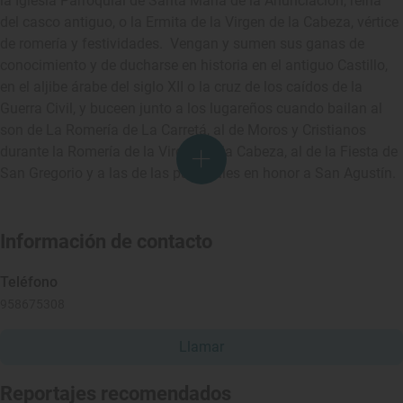
la Iglesia Parroquial de Santa María de la Anunciación, reina
del casco antiguo, o la Ermita de la Virgen de la Cabeza, vértice
de romería y festividades. Vengan y sumen sus ganas de
conocimiento y de ducharse en historia en el antiguo Castillo,
en el aljibe árabe del siglo XII o la cruz de los caídos de la
Guerra Civil, y buceen junto a los lugareños cuando bailan al
son de La Romería de La Carretá, al de Moros y Cristianos
durante la Romería de la Virgen de la Cabeza, al de la Fiesta de
San Gregorio y a las de las patronales en honor a San Agustín.
Información de contacto
Teléfono
958675308
Llamar
Reportajes recomendados