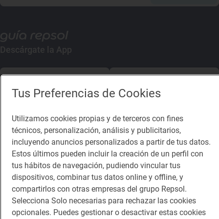
Descárgate la App
App Store
Google Play
Tus Preferencias de Cookies
Guía Repsol
Enlaces
Utilizamos cookies propias y de terceros con fines
técnicos, personalización, análisis y publicitarios,
Comer
Contacto
incluyendo anuncios personalizados a partir de tus datos.
Viajar
Sala de prensa
Estos últimos pueden incluir la creación de un perfil con
tus hábitos de navegación, pudiendo vincular tus
Dormir
Canal de ética
dispositivos, combinar tus datos online y offline, y
compartirlos con otras empresas del grupo Repsol.
Selecciona Solo necesarias para rechazar las cookies
opcionales. Puedes gestionar o desactivar estas cookies