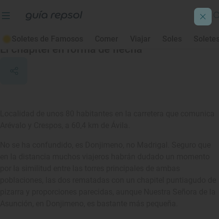
Donjimeno
Soletes de Famosos
Comer
Viajar
Soles
Solete
El chapitel en forma de flecha
Localidad de unos 80 habitantes en la carretera que comunica
Arévalo y Crespos, a 60,4 km de Ávila.
No se ha confundido, es Donjimeno, no Madrigal. Seguro que
en la distancia muchos viajeros habrán dudado un momento
por la similitud entre las torres principales de ambas
poblaciones, las dos rematadas con un chapitel puntiagudo de
pizarra y proporciones parecidas, aunque Nuestra Señora de la
Asunción, en Donjimeno, es bastante más pequeña.