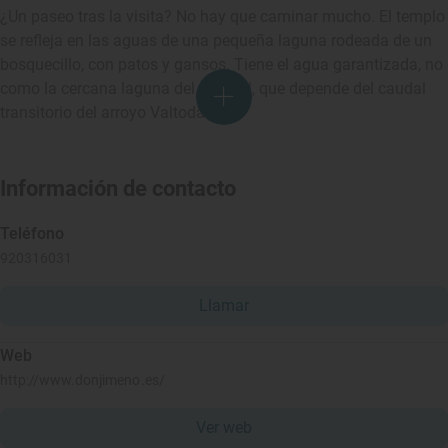
¿Un paseo tras la visita? No hay que caminar mucho. El templo
se refleja en las aguas de una pequeña laguna rodeada de un
bosquecillo, con patos y gansos. Tiene el agua garantizada, no
como la cercana laguna del Regajal, que depende del caudal
transitorio del arroyo Valtodano.
Información de contacto
Teléfono
920316031
Llamar
Web
http://www.donjimeno.es/
Ver web