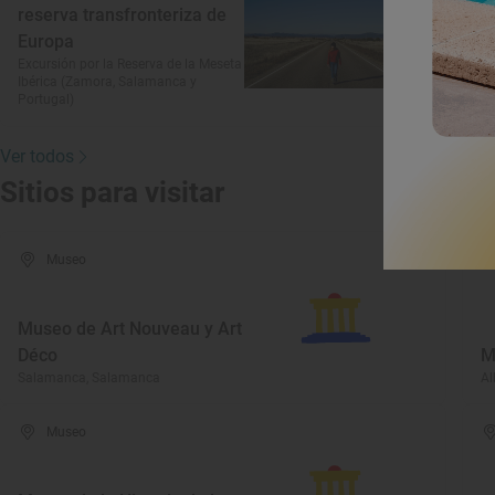
reserva transfronteriza de
Europa
Excursión por la Reserva de la Meseta
U
Ibérica (Zamora, Salamanca y
Portugal)
Hu
Ver todos
Sitios para visitar
Museo
Museo de Art Nouveau y Art
Déco
M
Salamanca, Salamanca
Al
Museo