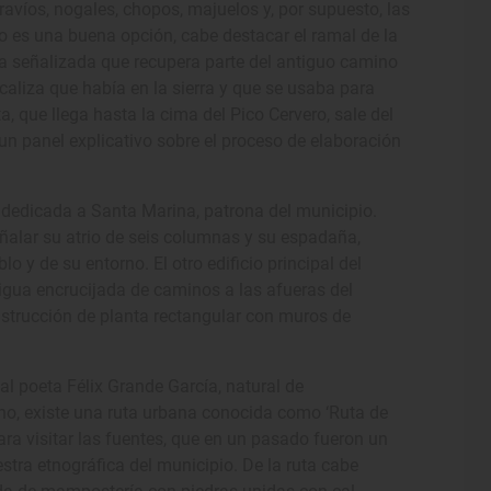
avíos, nogales, chopos, majuelos y, por supuesto, las
o es una buena opción, cabe destacar el ramal de la
uta señalizada que recupera parte del antiguo camino
caliza que había en la sierra y que se usaba para
, que llega hasta la cima del Pico Cervero, sale del
un panel explicativo sobre el proceso de elaboración
, dedicada a Santa Marina, patrona del municipio.
eñalar su atrio de seis columnas y su espadaña,
y de su entorno. El otro edificio principal del
tigua encrucijada de caminos a las afueras del
nstrucción de planta rectangular con muros de
l poeta Félix Grande García, natural de
o, existe una ruta urbana conocida como ‘Ruta de
ara visitar las fuentes, que en un pasado fueron un
tra etnográfica del municipio. De la ruta cabe