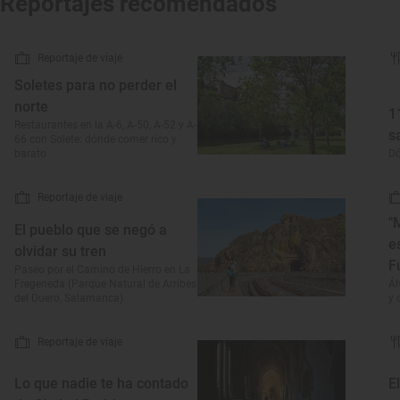
Reportajes recomendados
Reportaje de viaje
Soletes para no perder el
norte
1
Restaurantes en la A-6, A-50, A-52 y A-
s
66 con Solete: dónde comer rico y
barato
D
Reportaje de viaje
"
El pueblo que se negó a
e
olvidar su tren
F
Paseo por el Camino de Hierro en La
Fregeneda (Parque Natural de Arribes
Ál
del Duero, Salamanca)
y 
Reportaje de viaje
Lo que nadie te ha contado
E