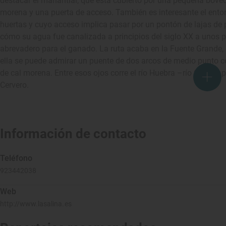
destacar el manantial, que está cubierto por una pequeña bóv
morena y una puerta de acceso. También es interesante el entor
huertas y cuyo acceso implica pasar por un pontón de lajas de p
cómo su agua fue canalizada a principios del siglo XX a unos p
abrevadero para el ganado. La ruta acaba en la Fuente Grande, q
ella se puede admirar un puente de dos arcos de medio punto c
de cal morena. Entre esos ojos corre el río Huebra –río Grande p
Cervero.
Información de contacto
Teléfono
923442038
Web
http://www.lasalina.es