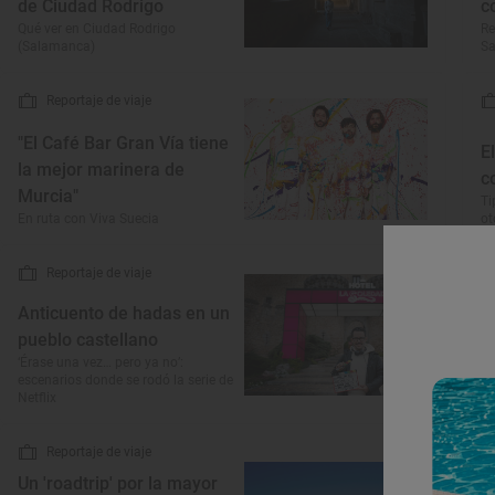
de Ciudad Rodrigo
c
Qué ver en Ciudad Rodrigo
Re
(Salamanca)
S
Reportaje de viaje
"El Café Bar Gran Vía tiene
E
la mejor marinera de
c
Murcia"
Ti
En ruta con Viva Suecia
o
Reportaje de viaje
U
Anticuento de hadas en un
d
pueblo castellano
‘
‘Érase una vez… pero ya no’:
escenarios donde se rodó la serie de
Pa
Netflix
Du
Reportaje de viaje
Un 'roadtrip' por la mayor