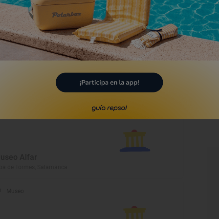
nos huevos de pata negra
evos Cobardes y Gallinas
Museo
useo Alfar
ba de Tormes, Salamanca
Museo