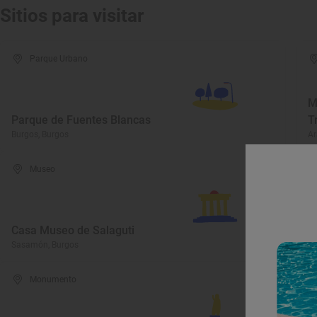
Sitios para visitar
Parque Urbano
M
Parque de Fuentes Blancas
T
Burgos, Burgos
Ar
Museo
C
C
Casa Museo de Salaguti
D
Sasamón, Burgos
Pe
Monumento