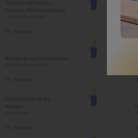
Orbaneja del Castillo.
E
Conjunto Histórico Artístico
Vi
Valle de Sedano, Burgos
Vi
Monumento
C
Alcázar de los Condestables
D
Medina de Pomar, Burgos
Pe
Monumento
El monasterio de las
Huelgas
C
Burgos, Burgos
Fr
Monumento