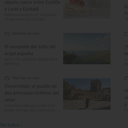
alguna cueva entre Castilla
E
y León y Euskadi
P
Restaurantes en la A-1 con Solete:
dónde comer rico y barato
14
Reportaje de viaje
El escondite del salto del
¡
ángel español
d
SALTO DEL NERVIÓN (BERBERANA,
El
BURGOS)
de
Reportaje de viaje
Covarrubias, el pueblo de
V
dos princesas víctimas del
a
amor
y
Covarrubias (Burgos), belleza de
pueblo con leyendas románticas
Pa
Ver todos