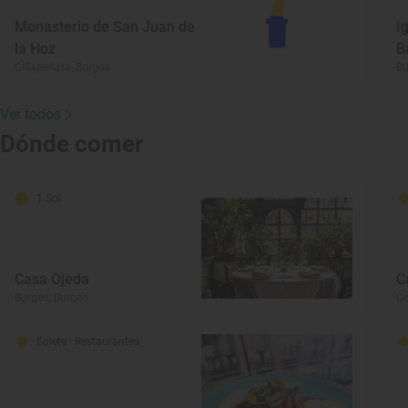
Monasterio de San Juan de
I
la Hoz
B
Cillaperlata, Burgos
Bu
Ver todos
Dónde comer
1 Sol
Casa Ojeda
C
Burgos, Burgos
Co
Solete
· Restaurantes