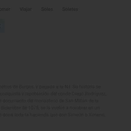
omer
Viajar
Soles
Soletes
etros de Burgos, y pegada a la N-I. Su historia se
a conquista y repoblación del conde Diego Rodríguez,
n documento del monasterio de San Millán de la
 diciembre de 1075, se la vuelve a nombrar en un
se dona toda la hacienda que don Simeón o Ximeno,