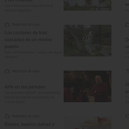
e
Los restaurantes favoritos de la
realeza española
Pu
Reportaje de viaje
Los cantares de tres
cascadas en un mismo
O
pueblo
u
Ruta refrescante por Tubilla del Agua
Lo
(Burgos)
y 
Reportaje de viaje
V
Arte en las paredes
g
‘Las paredes hablan’: los escenarios
donde se rodó el documental de
‘E
Carlos Saura
Es
Reportaje de viaje
Guisos, buenos dulces y