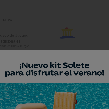
Museo
useo de Juegos
radicionales
anda de Duero, Burgos
Museo
entro de Interpretación del
astillo de Peñaranda de
uero
ñaranda de Duero, Burgos
Monumento