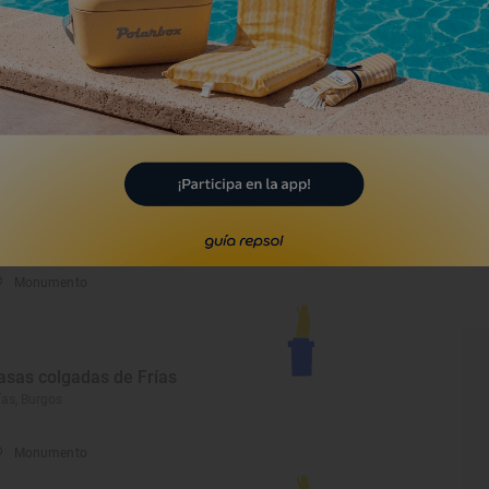
rmita de San Roque
llarcayo de Merindad de Castilla la
eja, Burgos
Monumento
astillo de Peñaranda de
uero
ñaranda de Duero, Burgos
Monumento
asas colgadas de Frías
ías, Burgos
Monumento