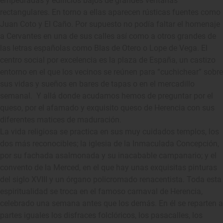
empedradas y edificios bajos de grandes ventanas
rectangulares. En torno a ellas aparecen rústicas fuentes como
Juan Coto y El Caño. Por supuesto no podía faltar el homenaje
a Cervantes en una de sus calles así como a otros grandes de
las letras españolas como Blas de Otero o Lope de Vega. El
centro social por excelencia es la plaza de España, un castizo
entorno en el que los vecinos se reúnen para “cuchichear” sobre
sus vidas y sueños en bares de tapas o en el mercadillo
semanal. Y allá donde acudamos hemos de preguntar por el
queso, por el afamado y exquisito queso de Herencia con sus
diferentes matices de maduración.
La vida religiosa se practica en sus muy cuidados templos, los
dos más reconocibles; la iglesia de la Inmaculada Concepción,
por su fachada asalmonada y su inacabable campanario; y el
convento de la Merced, en el que hay unas exquisitas pinturas
del siglo XVIII y un órgano policromado renacentista. Toda esta
espiritualidad se troca en el famoso carnaval de Herencia,
celebrado una semana antes que los demás. En él se reparten a
partes iguales los disfraces folclóricos, los pasacalles, los