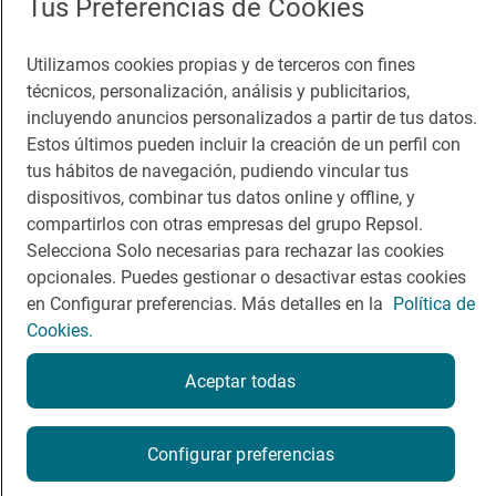
Tus Preferencias de Cookies
Guía Repsol
Enlaces
Utilizamos cookies propias y de terceros con fines
Comer
Contacto
técnicos, personalización, análisis y publicitarios,
incluyendo anuncios personalizados a partir de tus datos.
Viajar
Sala de prensa
Estos últimos pueden incluir la creación de un perfil con
tus hábitos de navegación, pudiendo vincular tus
Dormir
Canal de ética
dispositivos, combinar tus datos online y offline, y
compartirlos con otras empresas del grupo Repsol.
Selecciona Solo necesarias para rechazar las cookies
opcionales. Puedes gestionar o desactivar estas cookies
en Configurar preferencias. Más detalles en la
Política de
Política de privacidad
Política de cookies
Nota legal
Cookies.
Condiciones del servicio
© Repsol S.A. 2000
- 2026
Aceptar todas
Configurar preferencias