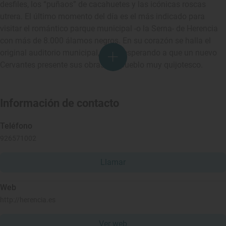
desfiles, los “puñaos” de cacahuetes y las icónicas roscas
utrera. El último momento del día es el más indicado para
visitar el romántico parque municipal -o la Serna- de Herencia
con más de 8.000 álamos negros. En su corazón se halla el
original auditorio municipal, quizá esperando a que un nuevo
Cervantes presente sus obras. Un pueblo muy quijotesco.
Información de contacto
Teléfono
926571002
Llamar
Web
http://herencia.es
Ver web