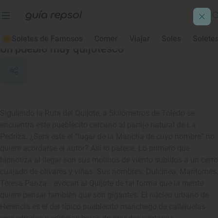
Herencia
Soletes de Famosos
Comer
Viajar
Soles
Solete
Un pueblo muy quijotesco
Siguiendo la Ruta del Quijote, a 5kilómetros de Toledo se
encuentra este pueblecito cercano al paraje natural de La
Pedriza. ¿Será este el “lugar de la Mancha de cuyo nombre” no
quiere acordarse el autor? Así lo parece. Lo primero que
hipnotiza al llegar son sus molinos de viento subidos a un cerro
cuajado de olivares y viñas. Sus nombres: Dulcinea, Maritornes,
Teresa Panza… evocan al Quijote de tal forma que la mente
quiere pensar también que son gigantes. El núcleo urbano de
Herencia es el del típico pueblecito manchego de callejuelas