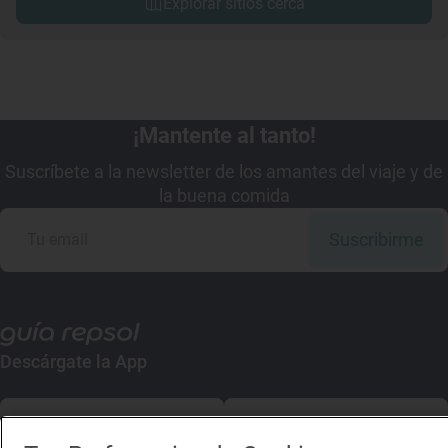
Explorar sitios cerca
¡Mantente al tanto!
Suscríbete a la newsletter de los amantes del viaje y de
la buena comida
Suscribirme
Descárgate la App
App Store
Google Play