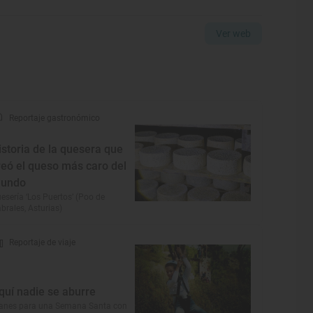
Ver web
Reportaje gastronómico
istoria de la quesera que
reó el queso más caro del
undo
esería ‘Los Puertos’ (Poo de
brales, Asturias)
Reportaje de viaje
quí nadie se aburre
anes para una Semana Santa con