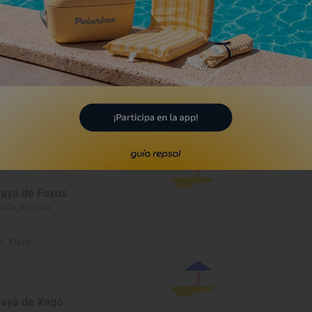
Monumento
alacio de Viado
s Regueras, Asturias
Playa
laya de Foxos
aña, Asturias
Playa
laya de Xagó