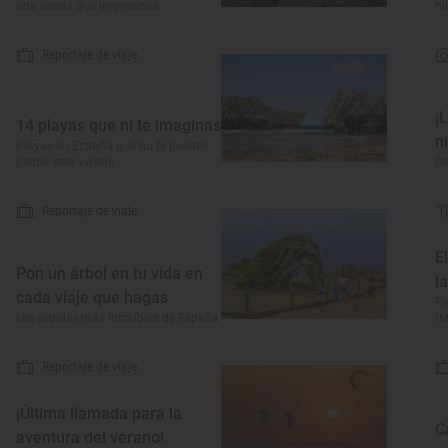
una senda que impresiona
ni
Reportaje de viaje
¡
14 playas que ni te imaginas
n
Playas en España que no te puedes
perder este verano
De
Reportaje de viaje
E
Pon un árbol en tu vida en
l
cada viaje que hagas
Fe
Los árboles más increíbles de España
(M
Reportaje de viaje
¡Última llamada para la
C
aventura del verano!