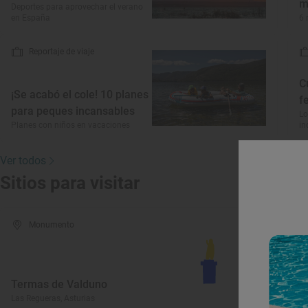
m
Deportes para aprovechar el verano
en España
6 
Reportaje de viaje
C
¡Se acabó el cole! 10 planes
f
para peques incansables
Lo
Planes con niños en vacaciones
in
Ver todos
Sitios para visitar
Monumento
I
Termas de Valduno
N
Las Regueras, Asturias
La