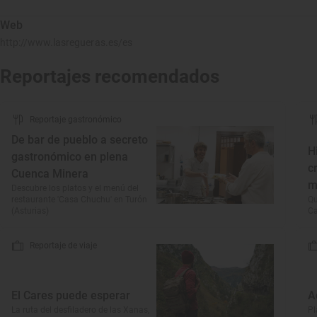
Web
http://www.lasregueras.es/es
Reportajes recomendados
Reportaje gastronómico
De bar de pueblo a secreto
H
gastronómico en plena
c
Cuenca Minera
m
Descubre los platos y el menú del
restaurante 'Casa Chuchu' en Turón
Qu
(Asturias)
Ca
Reportaje de viaje
El Cares puede esperar
A
La ruta del desfiladero de las Xanas,
Pl