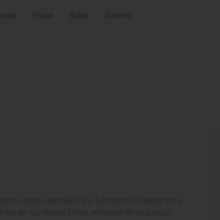
omer
Viajar
Soles
Soletes
aire no puede ser más puro. De tradición hidrográfica
didos en sus verdes valles, en medio de un paisaje