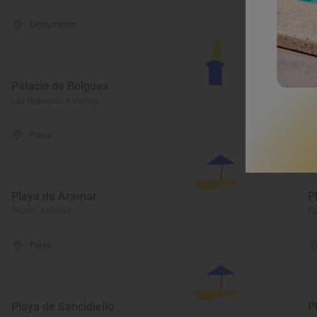
Monumento
Palacio de Bolgues
P
Las Regueras, Asturias
La
Playa
Playa de Aramar
P
Gozón, Asturias
Co
Playa
Playa de Sancidiello
P