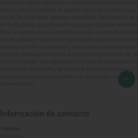
maravilloso repleto de montes y colinas, el tiempo parece deten
arroyos; hórreos e iglesias se reparten en las seis pedanías q
capital. De todas ellas, destacan Santullano, con el palacio de
de Santa Eulalia, que por mucho que quiera no puede ensombre
Nora; la representación arquitectónica más importante de la vil
tremendamente irregular en el que la piedra se erige como eleme
muestran en todo su esplendor y flanquean las espectaculares s
nuestros estómagos empiezan a mostrar su descontento. No ex
Con una húmeda, pero agradable brisa rozando nuestra piel, di
probamos el famoso ‘Pitu de Caleya’, el tradicional cachopo e, i
Las Regueras nos ha conquistado y se despide de nosotros hac
podemos hacer.
Información de contacto
Teléfono
985799045