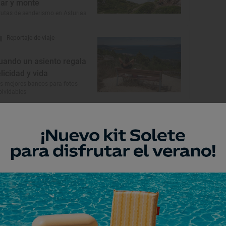
ar y monte
rutas de senderismo en Asturias
Reportaje de viaje
uando un asiento regala
elicidad y vida
s mejores bancos para fotos
olvidables
Monumento
glesia de San Pedro de
ora
s Regueras, Asturias