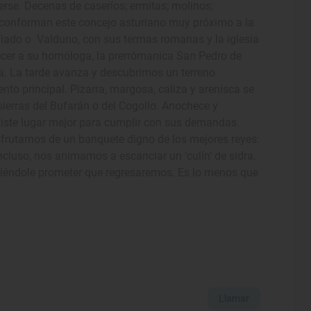
erse. Decenas de caseríos; ermitas; molinos;
ue conforman este concejo asturiano muy próximo a la
 Viado o Valduno, con sus termas romanas y la iglesia
cer a su homóloga, la prerrómanica San Pedro de
la. La tarde avanza y descubrimos un terreno
nto principal. Pizarra, margosa, caliza y arenisca se
ierras del Bufarán o del Cogollo. Anochece y
iste lugar mejor para cumplir con sus demandas.
sfrutamos de un banquete digno de los mejores reyes:
ncluso, nos animamos a escanciar un ‘culín’ de sidra.
iéndole prometer que regresaremos. Es lo menos que
Llamar