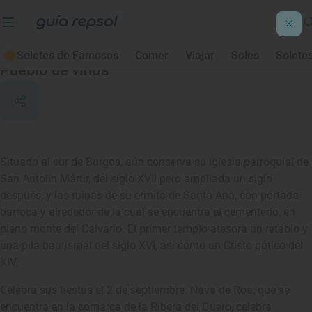
Nava de Roa
Soletes de Famosos
Comer
Viajar
Soles
Solete
Pueblo de vinos
Situado al sur de Burgos, aún conserva su iglesia parroquial de
San Antolín Mártir, del siglo XVII pero ampliada un siglo
después, y las ruinas de su ermita de Santa Ana, con portada
barroca y alrededor de la cual se encuentra el cementerio, en
pleno monte del Calvario. El primer templo atesora un retablo y
una pila bautismal del siglo XVI, así como un Cristo gótico del
XIV.
Celebra sus fiestas el 2 de septiembre. Nava de Roa, que se
encuentra en la comarca de la Ribera del Duero, celebra