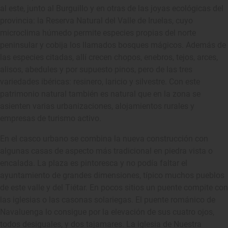
al este, junto al Burguillo y en otras de las joyas ecológicas del
provincia: la Reserva Natural del Valle de Iruelas, cuyo
microclima húmedo permite especies propias del norte
peninsular y cobija los llamados bosques mágicos. Además de
las especies citadas, allí crecen chopos, enebros, tejos, arces,
alisos, abedules y por supuesto pinos, pero de las tres
variedades ibéricas: resinero, laricio y silvestre. Con este
patrimonio natural también es natural que en la zona se
asienten varias urbanizaciones, alojamientos rurales y
empresas de turismo activo.
En el casco urbano se combina la nueva construcción con
algunas casas de aspecto más tradicional en piedra vista o
encalada. La plaza es pintoresca y no podía faltar el
ayuntamiento de grandes dimensiones, típico muchos pueblos
de este valle y del Tiétar. En pocos sitios un puente compite con
las iglesias o las casonas solariegas. El puente románico de
Navaluenga lo consigue por la elevación de sus cuatro ojos,
todos desiguales, y dos tajamares. La iglesia de Nuestra