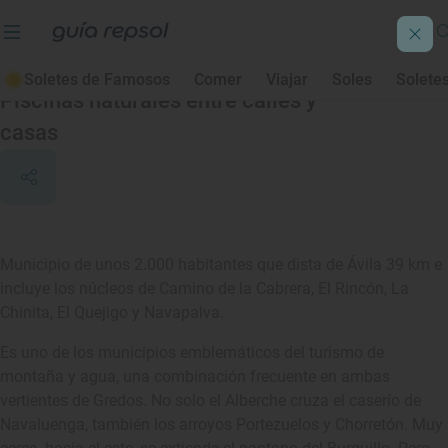
Navaluenga
Soletes de Famosos
Comer
Viajar
Soles
Solete
Piscinas naturales entre calles y
casas
Municipio de unos 2.000 habitantes que dista de Ávila 39 km e
incluye los núcleos de Camino de la Cabrera, El Rincón, La
Chinita, El Quejigo y Navapalva.
Es uno de los municipios emblemáticos del turismo de
montaña y agua, una combinación frecuente en ambas
vertientes de Gredos. No solo el Alberche cruza el caserío de
Navaluenga, también los arroyos Portezuelos y Chorretón. Muy