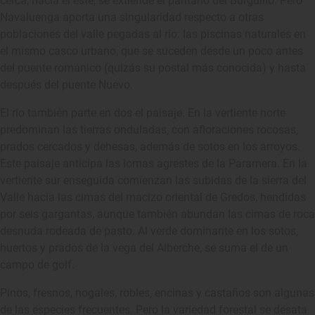
cerca, hacia el este, se extiende el pantano del Burguillo. Pero
Navaluenga aporta una singularidad respecto a otras
poblaciones del valle pegadas al río: las piscinas naturales en
el mismo casco urbano, que se suceden desde un poco antes
del puente románico (quizás su postal más conocida) y hasta
después del puente Nuevo.
El río también parte en dos el paisaje. En la vertiente norte
predominan las tierras onduladas, con afloraciones rocosas,
prados cercados y dehesas, además de sotos en los arroyos.
Este paisaje anticipa las lomas agrestes de la Paramera. En la
vertiente sur enseguida comienzan las subidas de la sierra del
Valle hacia las cimas del macizo oriental de Gredos, hendidas
por seis gargantas, aunque también abundan las cimas de roca
desnuda rodeada de pasto. Al verde dominante en los sotos,
huertos y prados de la vega del Alberche, se suma el de un
campo de golf.
Pinos, fresnos, nogales, robles, encinas y castaños son algunas
de las especies frecuentes. Pero la variedad forestal se desata