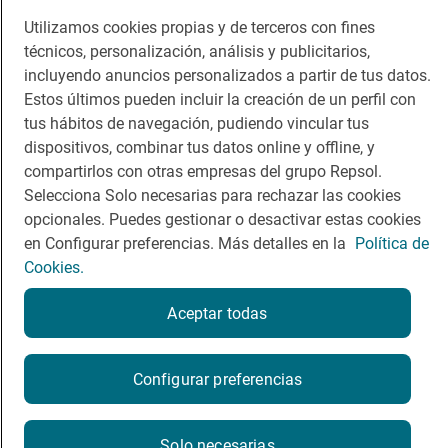
Utilizamos cookies propias y de terceros con fines
Comer
Contacto
técnicos, personalización, análisis y publicitarios,
incluyendo anuncios personalizados a partir de tus datos.
Viajar
Sala de prensa
Estos últimos pueden incluir la creación de un perfil con
Dormir
Canal de ética
tus hábitos de navegación, pudiendo vincular tus
dispositivos, combinar tus datos online y offline, y
compartirlos con otras empresas del grupo Repsol.
Selecciona Solo necesarias para rechazar las cookies
opcionales. Puedes gestionar o desactivar estas cookies
en Configurar preferencias. Más detalles en la
Política de
Política de privacidad
Política de cookies
Nota legal
Cookies.
Condiciones del servicio
© Repsol S.A. 2000
- 2026
Aceptar todas
Configurar preferencias
Solo necesarias