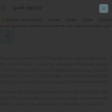
Olmeda de la Cuesta
Soletes de Famosos
Comer
Viajar
Soles
Solete
Una iglesia renacentista en la Laponia del Sur
Municipio alcarreño a 55 kilómetros de la capital y dentro de
una zona llamada
Laponia Sur
, una parte del país que agrupa
1.632 municipios de cinco comunidades autónomas (Castilla-
La Mancha, Castilla y León, Aragón, Comunidad Valenciana y
La Rioja) caracterizada por su escasa densidad de población.
Se puede ver la iglesia de Nuestra Señora de la Asunción, del
siglo XVII, que conserva una antigua portada renacentista del
edificio original, y la ermita de San Sebastián, del siglo XVII.