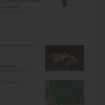
glesia de Nuestra Señora
e las Nieves
nedas, Salamanca
Restaurante Guía Repsol
asa Paca
alamanca, Salamanca
Solete
· Bares