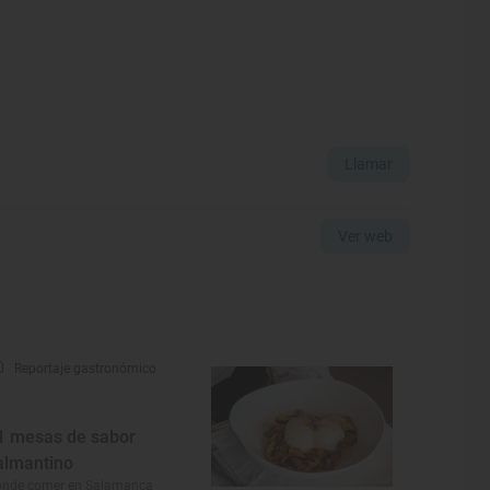
Llamar
Ver web
Reportaje gastronómico
1 mesas de sabor
almantino
ónde comer en Salamanca