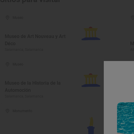
Museo
Museo de Art Nouveau y Art
Déco
M
Salamanca, Salamanca
Al
Museo
Museo de la Historia de la
Automoción
M
Salamanca, Salamanca
Bé
Monumento
I