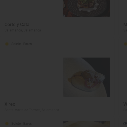
Corte y Cata
M
Salamanca, Salamanca
S
Solete
· Bares
Xirex
W
Santa Marta de Tormes, Salamanca
S
Solete
· Bares