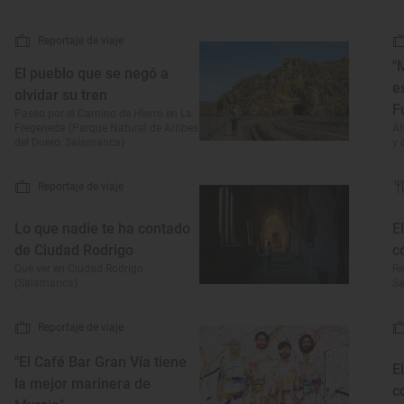
Reportaje de viaje
"
El pueblo que se negó a
e
olvidar su tren
F
Paseo por el Camino de Hierro en La
Fregeneda (Parque Natural de Arribes
Ál
del Duero, Salamanca)
y 
Reportaje de viaje
Lo que nadie te ha contado
E
de Ciudad Rodrigo
c
Qué ver en Ciudad Rodrigo
Re
(Salamanca)
S
Reportaje de viaje
"El Café Bar Gran Vía tiene
E
la mejor marinera de
c