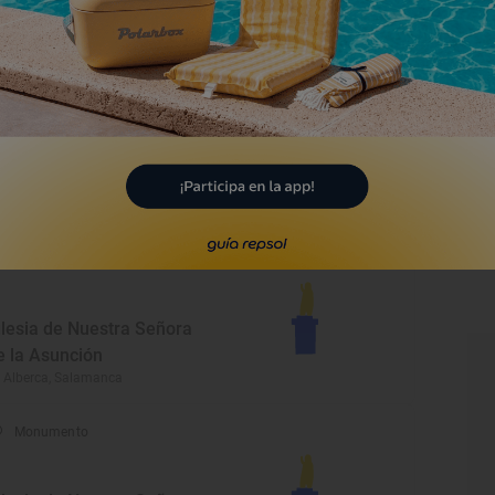
anta Cruz
lencia de Negrilla, Salamanca
Monumento
glesia parroquial de
uestra Señora de la
sunción
mbrales, Salamanca
Monumento
glesia de Nuestra Señora
e la Asunción
 Alberca, Salamanca
Monumento