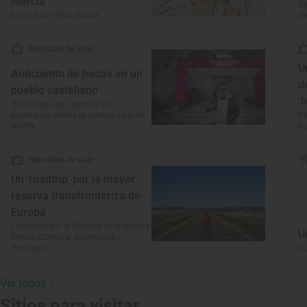
Murcia"
Ti
En ruta con Viva Suecia
o
Reportaje de viaje
U
Anticuento de hadas en un
d
pueblo castellano
‘
‘Érase una vez… pero ya no’:
escenarios donde se rodó la serie de
Pa
Netflix
Du
Reportaje de viaje
Un 'roadtrip' por la mayor
reserva transfronteriza de
Europa
Excursión por la Reserva de la Meseta
U
Ibérica (Zamora, Salamanca y
Portugal)
Hu
Ver todos
Sitios para visitar