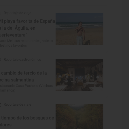
Reportaje de viaje
Mi playa favorita de España
s la del Águila, en
uerteventura"
varo Mel: sus restaurantes, hoteles
destinos favoritos
Reportaje gastronómico
l cambio de tercio de la
ocina salmantina
staurante Casa Pacheco (Vecinos,
alamanca)
Reportaje de viaje
l tiempo de los bosques de
olores