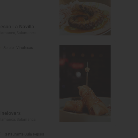
esón La Navilla
alamanca, Salamanca
Solete
· Vinotecas
inelovers
alamanca, Salamanca
Restaurante Guía Repsol