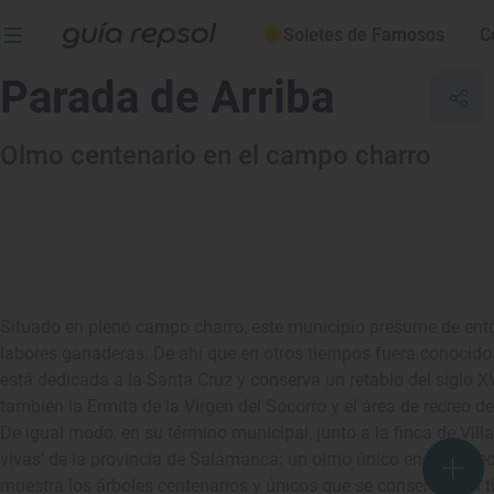
Soletes de Famosos
C
Parada de Arriba
Olmo centenario en el campo charro
Situado en pleno campo charro, este municipio presume de entor
labores ganaderas. De ahí que en otros tiempos fuera conocido
está dedicada a la Santa Cruz y conserva un retablo del siglo XV
también la Ermita de la Virgen del Socorro y el área de recreo de 
De igual modo, en su término municipal, junto a la finca de Vill
vivas’ de la provincia de Salamanca: un olmo único en su espec
muestra los árboles centenarios y únicos que se conservan en ti