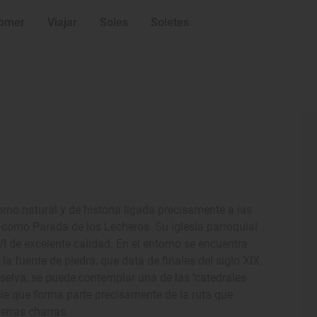
omer
Viajar
Soles
Soletes
no natural y de historia ligada precisamente a las
 como Parada de los Lecheros. Su iglesia parroquial
I de excelente calidad. En el entorno se encuentra
la fuente de piedra, que data de finales del siglo XIX.
aselva, se puede contemplar una de las ‘catedrales
ie que forma parte precisamente de la ruta que
erras charras.