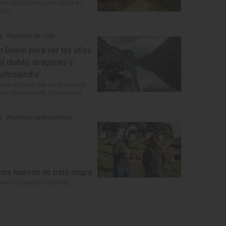
pos de bosques para visitar en
toño
Reportaje de viaje
n Duero para ver las uñas
el diablo, dragones y
buitrelandia’
seo en barco por los Arribes del
ero (Aldeadávila, Salamanca)
Reportaje gastronómico
nos huevos de pata negra
evos Cobardes y Gallinas