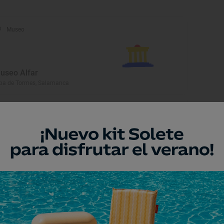
Museo
useo Alfar
ba de Tormes, Salamanca
Museo
useo Mateo Hernández
jar, Salamanca
Monumento
glesia Parroquial de la