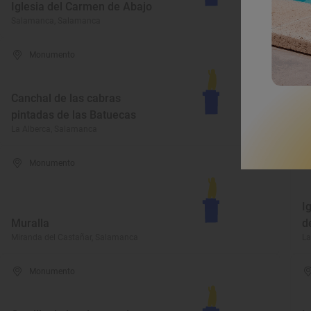
Iglesia del Carmen de Abajo
S
Salamanca, Salamanca
Pa
Monumento
I
Canchal de las cabras
N
pintadas de las Batuecas
A
La Alberca, Salamanca
Lu
Monumento
I
Muralla
d
Miranda del Castañar, Salamanca
La
Monumento