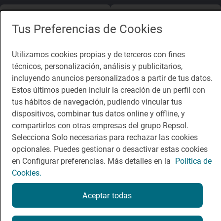
App Store
Google Play
Tus Preferencias de Cookies
Guía Repsol
Enlaces
Utilizamos cookies propias y de terceros con fines
técnicos, personalización, análisis y publicitarios,
Comer
Contacto
incluyendo anuncios personalizados a partir de tus datos.
Viajar
Sala de prensa
Estos últimos pueden incluir la creación de un perfil con
tus hábitos de navegación, pudiendo vincular tus
Dormir
Canal de ética
dispositivos, combinar tus datos online y offline, y
compartirlos con otras empresas del grupo Repsol.
Selecciona Solo necesarias para rechazar las cookies
opcionales. Puedes gestionar o desactivar estas cookies
en Configurar preferencias. Más detalles en la
Política de
Política de privacidad
Política de cookies
Nota legal
Cookies.
Condiciones del servicio
© Repsol S.A. 2000
- 2026
Aceptar todas