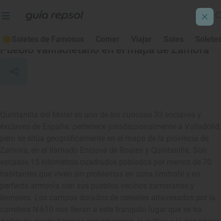
Quintanilla del Molar
Soletes de Famosos
Comer
Viajar
Soles
Solete
Pueblo vallisoletano en el mapa de Zamora
Quintanilla del Molar es uno de los curiosos 33 enclaves y
exclaves de España: pertenece jurisdiccionalmente a Valladolid,
pero se sitúa geográficamente en el mapa de la provincia de
Zamora, en el llamado Enclave de Roales y Quintanilla. Son
escasos 15 kilómetros cuadrados poblados por menos de 70
habitantes que viven sin problemas en zona limítrofe y en
perfecta armonía con sus pueblos vecinos zamoranos y
leoneses. Los campos dorados de cereales atravesados por la
carretera N-610 nos llevan a este tranquilo lugar que se ha