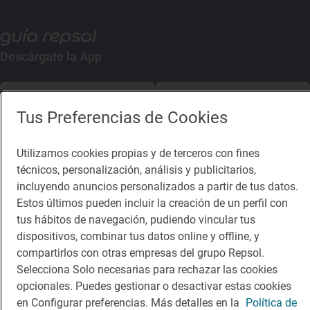
Descárgate la App
App Store
Google Play
Tus Preferencias de Cookies
Guía Repsol
Enlaces
Utilizamos cookies propias y de terceros con fines
técnicos, personalización, análisis y publicitarios,
Comer
Contacto
incluyendo anuncios personalizados a partir de tus datos.
Viajar
Sala de prensa
Estos últimos pueden incluir la creación de un perfil con
tus hábitos de navegación, pudiendo vincular tus
Dormir
Canal de ética
dispositivos, combinar tus datos online y offline, y
compartirlos con otras empresas del grupo Repsol.
Selecciona Solo necesarias para rechazar las cookies
opcionales. Puedes gestionar o desactivar estas cookies
en Configurar preferencias. Más detalles en la
Política de