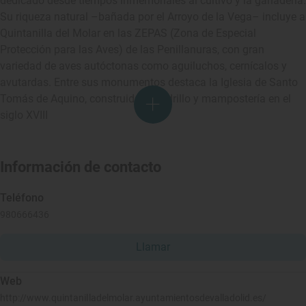
dedicado desde tiempos inmemoriales al cultivo y la ganadería.
Su riqueza natural –bañada por el Arroyo de la Vega– incluye a
Quintanilla del Molar en las ZEPAS (Zona de Especial
Protección para las Aves) de las Penillanuras, con gran
variedad de aves autóctonas como aguiluchos, cernícalos y
avutardas. Entre sus monumentos destaca la Iglesia de Santo
Tomás de Aquino, construida en ladrillo y mampostería en el
siglo XVIII
Información de contacto
Teléfono
980666436
Llamar
Web
http://www.quintanilladelmolar.ayuntamientosdevalladolid.es/