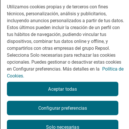
Guía Repsol
Enlaces
Utilizamos cookies propias y de terceros con fines
técnicos, personalización, análisis y publicitarios,
Comer
Contacto
incluyendo anuncios personalizados a partir de tus datos.
Viajar
Sala de prensa
Estos últimos pueden incluir la creación de un perfil con
tus hábitos de navegación, pudiendo vincular tus
Dormir
Canal de ética
dispositivos, combinar tus datos online y offline, y
compartirlos con otras empresas del grupo Repsol.
Selecciona Solo necesarias para rechazar las cookies
opcionales. Puedes gestionar o desactivar estas cookies
en Configurar preferencias. Más detalles en la
Política de
Política de privacidad
Política de cookies
Nota legal
Cookies.
Condiciones del servicio
© Repsol S.A. 2000
- 2026
Aceptar todas
Configurar preferencias
Solo necesarias