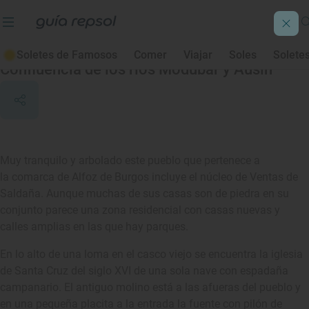
Saldaña de Burgos
Soletes de Famosos
Comer
Viajar
Soles
Solete
Confluencia de los ríos Modúbar y Ausín
Muy tranquilo y arbolado este pueblo que pertenece a
la comarca de Alfoz de Burgos incluye el núcleo de Ventas de
Saldaña. Aunque muchas de sus casas son de piedra en su
conjunto parece una zona residencial con casas nuevas y
calles amplias en las que hay parques.
En lo alto de una loma en el casco viejo se encuentra la iglesia
de Santa Cruz del siglo XVI de una sola nave con espadaña
campanario. El antiguo molino está a las afueras del pueblo y
en una pequeña placita a la entrada la fuente con pilón de