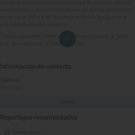
(donde se percibe la estructura medieval de su casco urbano)
mantiene pocos elementos románicos ya que fue remodelada
en los siglos XVII y XVIII. Resalta la orfebrería que guarda en
una custodia de plata repujada.
Todavía sobreviven también tres molinos harineros: el Señor
(hoy una casa rural), la Peña y el Prado.
Información de contacto
Teléfono
969315583
Llamar
Reportajes recomendados
Reportaje de viaje