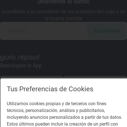
¡Mantente al tanto!
Suscríbete a la newsletter de los amantes del viaje y de
la buena comida
Suscribirme
Descárgate la App
App Store
Google Play
Tus Preferencias de Cookies
Guía Repsol
Enlaces
Utilizamos cookies propias y de terceros con fines
técnicos, personalización, análisis y publicitarios,
Comer
Contacto
incluyendo anuncios personalizados a partir de tus datos.
Viajar
Sala de prensa
Estos últimos pueden incluir la creación de un perfil con