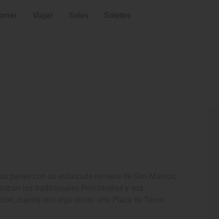
omer
Viajar
Soles
Soletes
odas partes con su esforzada romería de San Marcos,
cipan los tradicionales Polichinelas y sus
dición, cuenta con algo único: una Plaza de Toros