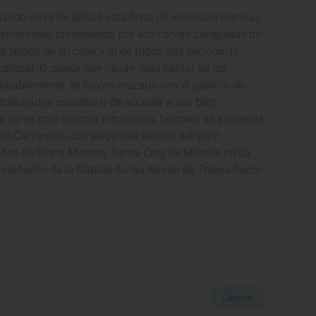
azado de la localidad está lleno de viviendas blancas
entretenido correteando por sus curvas callejuelas de
 tejado de su casa y al de todos sus vecinos: la
cultural. O puede que hayan oído hablar de los
Probablemente, se hayan cruzado con el palacio de
s trabajados escudos o de acceder a sus bien
no es solo historia o tradición, también es excelente
ario Cervantes -con elegantes termas del siglo
ndes de Sierra Morena, Santa Cruz de Mudela invita
 soldados de la Batalla de las Navas de Tolosa hacia
Llamar