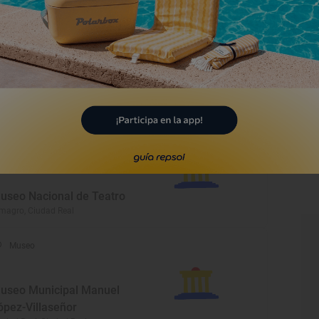
Monumento
glesia parroquial de
uestra Señora de la
sunción
nta Cruz de Mudela, Ciudad Real
Museo
useo Nacional de Teatro
magro, Ciudad Real
Museo
useo Municipal Manuel
ópez-Villaseñor