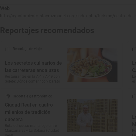
Web
http://ayuntamiento.stacruzmudela.org/index.php/turismo/centro-de-i
Reportajes recomendados
Reportaje de viaje
Los secretos culinarios de
L
las carreteras andaluzas
C
Restaurantes en la A-4 y A-49 con
Lo
Solete: Dónde comer rico y barato
es
Reportaje gastronómico
Ciudad Real en cuatro
milenios de tradición
L
quesera
M
Ruta del queso manchego entre
Manzanares y La Solana (Ciudad
Ru
Real)
La