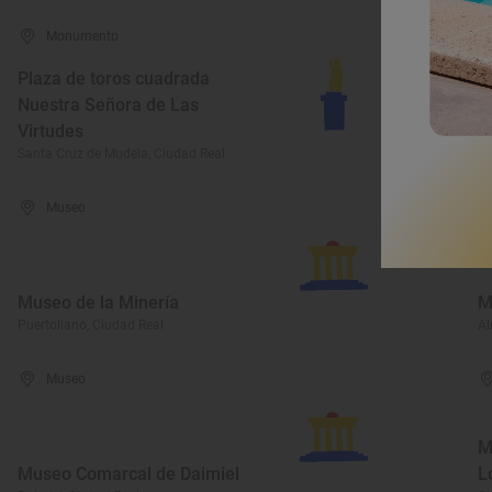
Monumento
Plaza de toros cuadrada
I
Nuestra Señora de Las
N
Virtudes
A
Santa Cruz de Mudela, Ciudad Real
Sa
Museo
Museo de la Minería
M
Puertollano, Ciudad Real
Al
Museo
M
Museo Comarcal de Daimiel
L