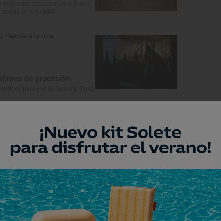
0 monedas': Los escenarios donde
 rodó la serie de HBO
Reportaje de viaje
alimos de procesión
destinos para vivir la Semana Santa
Monumento
rmita de San Roque de
anta Cruz de Mudela
nta Cruz de Mudela, Ciudad Real