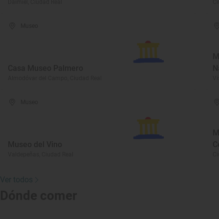
Daimiel, Ciudad Real
Ci
Museo
M
Casa Museo Palmero
N
Almodóvar del Campo, Ciudad Real
Vi
Museo
M
Museo del Vino
C
Valdepeñas, Ciudad Real
Ci
Ver todos
Dónde comer