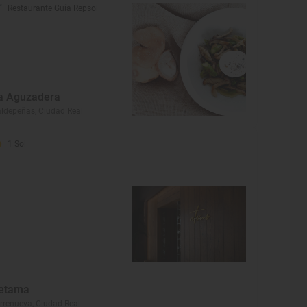
Restaurante Guía Repsol
a Aguzadera
ldepeñas, Ciudad Real
1 Sol
etama
rrenueva, Ciudad Real