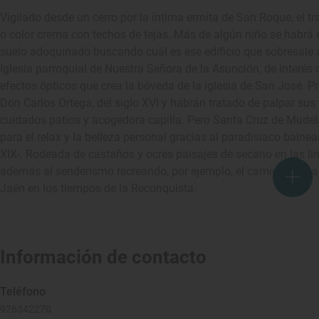
Vigilado desde un cerro por la íntima ermita de San Roque, el tr
o color crema con techos de tejas. Más de algún niño se habrá 
suelo adoquinado buscando cuál es ese edificio que sobresale al
Iglesia parroquial de Nuestra Señora de la Asunción, de interés 
efectos ópticos que crea la bóveda de la iglesia de San José. 
Don Carlos Ortega, del siglo XVI y habrán tratado de palpar su
cuidados patios y acogedora capilla. Pero Santa Cruz de Mudela 
para el relax y la belleza personal gracias al paradisiaco balne
XIX-. Rodeada de castaños y ocres paisajes de secano en las li
además al senderismo recreando, por ejemplo, el camino de los
Jaén en los tiempos de la Reconquista.
Información de contacto
Teléfono
926342270