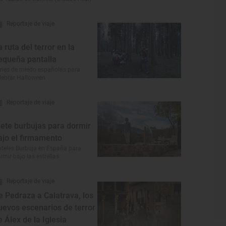
Reportaje de viaje
a ruta del terror en la
equeña pantalla
ries de miedo españolas para
lebrar Halloween
Reportaje de viaje
iete burbujas para dormir
ajo el firmamento
teles Burbuja en España para
rmir bajo las estrellas
Reportaje de viaje
e Pedraza a Calatrava, los
uevos escenarios de terror
e Álex de la Iglesia