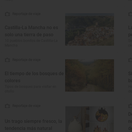
Reportaje de viaje
Castilla-La Mancha no es
L
solo una tierra de paso
p
10 pueblos bonitos de Castilla-La
Se
Mancha
ce
Reportaje de viaje
El tiempo de los bosques de
S
colores
b
Tipos de bosques para visitar en
Ho
otoño
do
Reportaje de viaje
D
Un trago siempre fresco, la
n
tendencia más natural
d