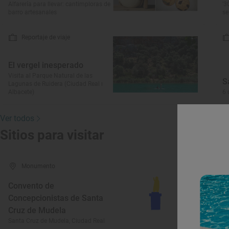
Alfarería para llevar: cantimploras de
'3
barro artesanales
se
Reportaje de viaje
El vergel inesperado
Visita al Parque Natural de las
S
Lagunas de Ruidera (Ciudad Real ı
Albacete)
6 
Ver todos
Sitios para visitar
Monumento
Convento de
Concepcionistas de Santa
E
Cruz de Mudela
S
Santa Cruz de Mudela, Ciudad Real
Sa