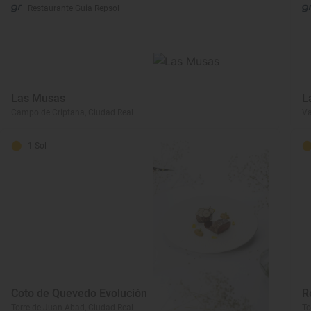
Restaurante Guía Repsol
Las Musas
L
Campo de Criptana, Ciudad Real
Va
1 Sol
Coto de Quevedo Evolución
R
Torre de Juan Abad, Ciudad Real
To