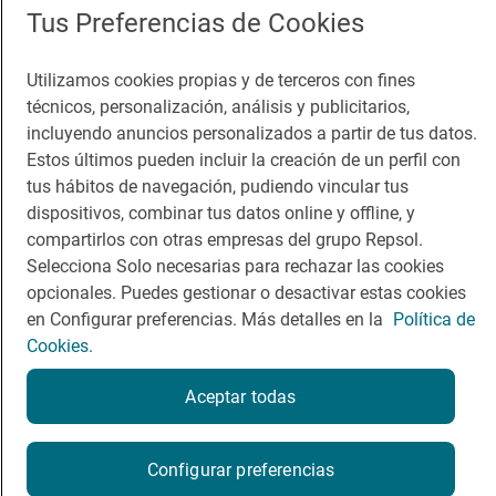
Tus Preferencias de Cookies
Guía Repsol
Enlaces
Utilizamos cookies propias y de terceros con fines
técnicos, personalización, análisis y publicitarios,
Comer
Contacto
incluyendo anuncios personalizados a partir de tus datos.
Viajar
Sala de prensa
Estos últimos pueden incluir la creación de un perfil con
tus hábitos de navegación, pudiendo vincular tus
Dormir
Canal de ética
dispositivos, combinar tus datos online y offline, y
compartirlos con otras empresas del grupo Repsol.
Selecciona Solo necesarias para rechazar las cookies
opcionales. Puedes gestionar o desactivar estas cookies
en Configurar preferencias. Más detalles en la
Política de
Política de privacidad
Política de cookies
Nota legal
Cookies.
Condiciones del servicio
© Repsol S.A. 2000
- 2026
Aceptar todas
Configurar preferencias