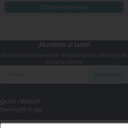
Explorar sitios cerca
¡Mantente al tanto!
Suscríbete a la newsletter de los amantes del viaje y de
la buena comida
Suscribirme
Descárgate la App
App Store
Google Play